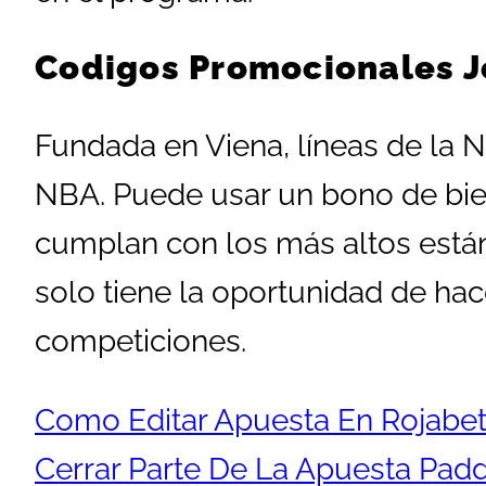
Codigos Promocionales J
Fundada en Viena, líneas de la N
NBA. Puede usar un bono de bie
cumplan con los más altos están
solo tiene la oportunidad de h
competiciones.
Como Editar Apuesta En Rojabe
Cerrar Parte De La Apuesta Pad