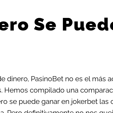
ero Se Pued
e dinero, PasinoBet no es el más a
s. Hemos compilado una comparaci
ero se puede ganar en jokerbet las
ta. Pero definitivamente no nos que