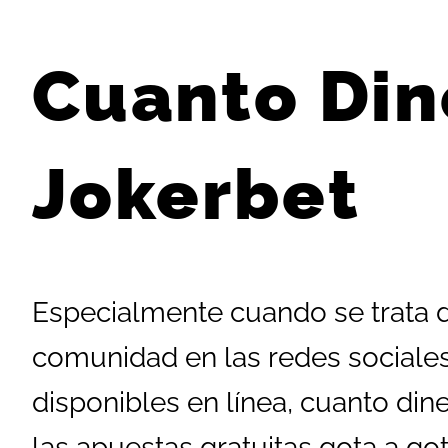
Cuanto Din
Jokerbet
Especialmente cuando se trata d
comunidad en las redes sociale
disponibles en línea, cuanto din
las apuestas gratuitas gota a go