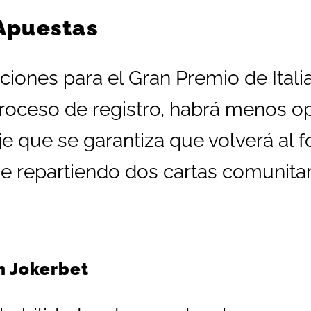
Apuestas
aciones para el Gran Premio de Ital
 proceso de registro, habrá menos 
je que se garantiza que volverá al 
ue repartiendo dos cartas comunitar
n Jokerbet