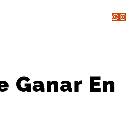
http:/
Inst
e Ganar En