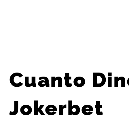
Saltar
al
contenido
Cuanto Din
Jokerbet