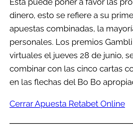
Esta puede poner a favor las pr
dinero, esto se refiere a su prim
apuestas combinadas, la mayoría
personales. Los premios Gambli
virtuales el jueves 28 de junio, 
combinar con las cinco cartas co
en las flechas del Bo Bo apropia
Cerrar Apuesta Retabet Online