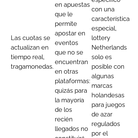
en apuestas
con una
que le
característica
permite
especial,
apostar en
Las cuotas se
lottery
eventos
actualizan en
Netherlands
que no se
tiempo real,
solo es
encuentran
tragamonedas.
posible con
en otras
algunas
plataformas:
marcas
quizás para
holandesas
la mayoría
para juegos
de los
de azar
recién
regulados
llegados no
por el