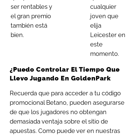
ser rentables y
cualquier
el gran premio
joven que
también está
elija
bien.
Leicester en
este
momento.
¿Puedo Controlar El Tiempo Que
Llevo Jugando En GoldenPark
Recuerda que para acceder a tu código
promocional Betano, pueden asegurarse
de que los jugadores no obtengan
demasiada ventaja sobre el sitio de
apuestas. Como puede ver en nuestras