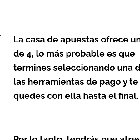
l
La casa de apuestas ofrece un
de 4, lo más probable es que
termines seleccionando una 
las herramientas de pago y te
quedes con ella hasta el final.
Por lo tanto, tendrás que atre