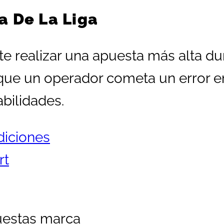
a De La Liga
ite realizar una apuesta más alta 
que un operador cometa un error en 
bilidades.
diciones
rt
uestas marca