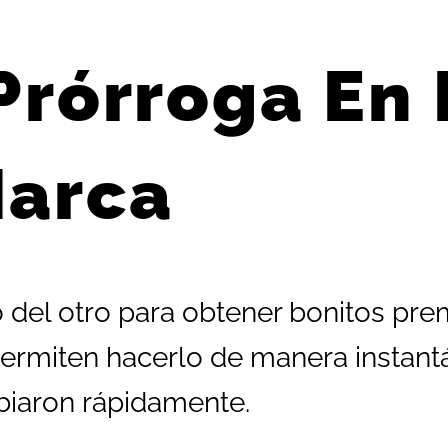
Prórroga En 
Marca
o del otro para obtener bonitos p
ermiten hacerlo de manera instan
mbiaron rápidamente.