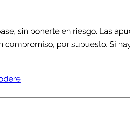
base, sin ponerte en riesgo. Las ap
ran compromiso, por supuesto. Si h
odere