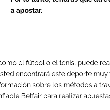
a apostar.
mo el fútbol o el tenis, puede rea
ted encontrará este deporte muy fá
nformación sobre los métodos a tra
nfiable Betfair para realizar apuesta