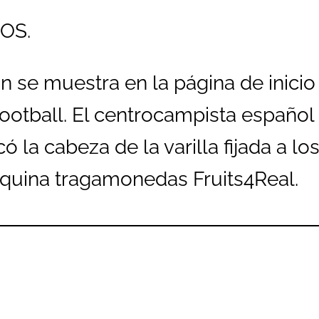
iOS.
 se muestra en la página de inicio d
 football. El centrocampista español
ó la cabeza de la varilla fijada a l
uina tragamonedas Fruits4Real.