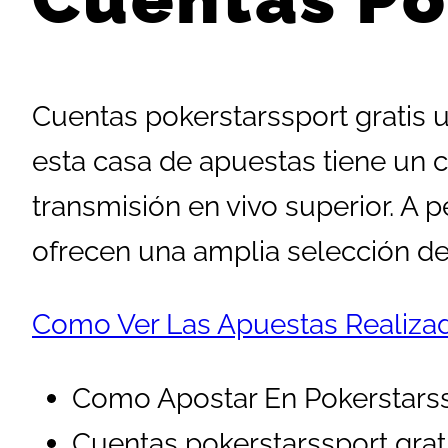
Cuentas pokerstarssport gratis 
esta casa de apuestas tiene un 
transmisión en vivo superior. A 
ofrecen una amplia selección de
Como Ver Las Apuestas Realizad
Como Apostar En Pokerstars
Cuentas pokerstarssport grat