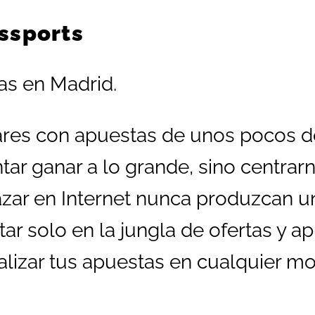
ssports
as en Madrid.
lares con apuestas de unos pocos d
ntar ganar a lo grande, sino centrar
zar en Internet nunca produzcan un
tar solo en la jungla de ofertas y 
lizar tus apuestas en cualquier mo