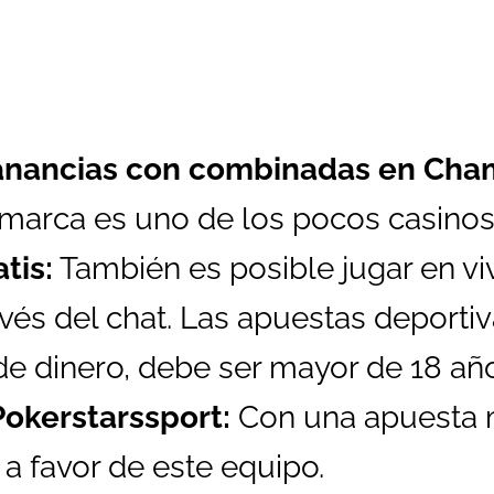
ganancias con combinadas en Cha
la marca es uno de los pocos casinos
tis:
También es posible jugar en vi
vés del chat. Las apuestas deporti
e dinero, debe ser mayor de 18 años 
Pokerstarssport:
Con una apuesta m
 a favor de este equipo.