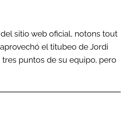
el sitio web oficial, notons tout
 aprovechó el titubeo de Jordi
os tres puntos de su equipo, pero