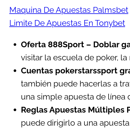
Maquina De Apuestas Palmsbet
Limite De Apuestas En Tonybet
Oferta 888Sport – Doblar 
visitar la escuela de poker, 
Cuentas pokerstarssport gra
también puede hacerlas a tra
una simple apuesta de línea d
Reglas Apuestas Múltiples 
puede dirigirlo a una apuesta