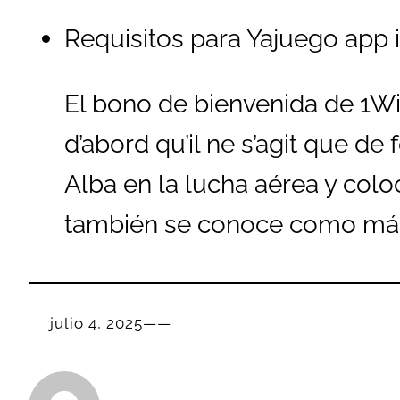
Requisitos para Yajuego app 
El bono de bienvenida de 1Win
d’abord qu’il ne s’agit que de
Alba en la lucha aérea y coloc
también se conoce como máq
julio 4, 2025
—
—