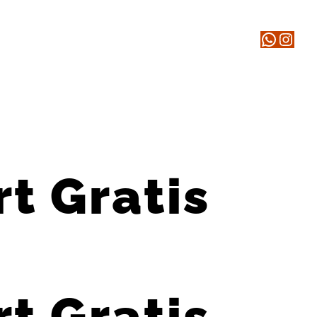
http:/
Inst
t Gratis
t Gratis