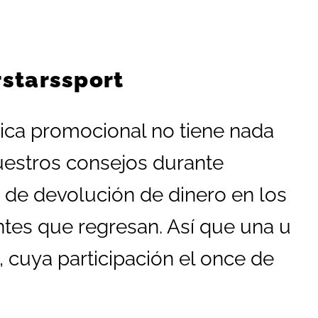
rstarssport
ca promocional no tiene nada
nuestros consejos durante
s de devolución de dinero en los
ntes que regresan. Así que una u
cuya participación el once de