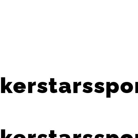
kerstarsspor
kerstarsspor