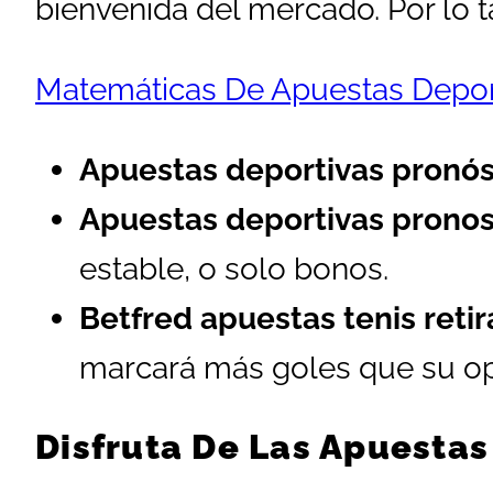
bienvenida del mercado. Por lo t
Matemáticas De Apuestas Depor
Apuestas deportivas pronós
Apuestas deportivas pronost
estable, o solo bonos.
Betfred apuestas tenis retir
marcará más goles que su op
Disfruta De Las Apuestas