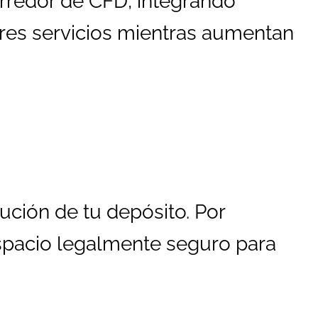
rredor de CFD, integrando
ores servicios mientras aumentan
ución de tu depósito. Por
espacio legalmente seguro para