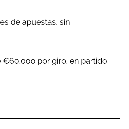
es de apuestas, sin
€60,000 por giro, en partido