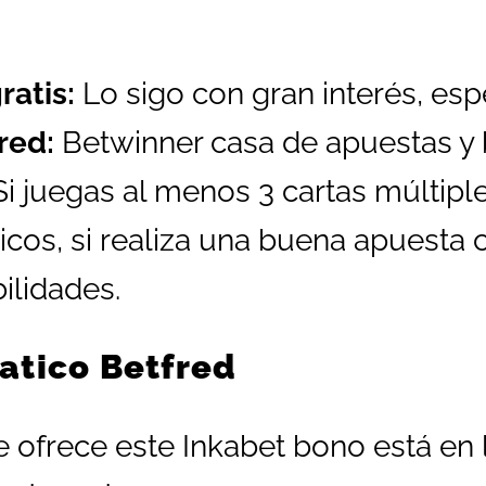
ratis:
Lo sigo con gran interés, esp
red:
Betwinner casa de apuestas y 
i juegas al menos 3 cartas múltipl
icos, si realiza una buena apuesta
ilidades.
atico Betfred
e ofrece este Inkabet bono está en 