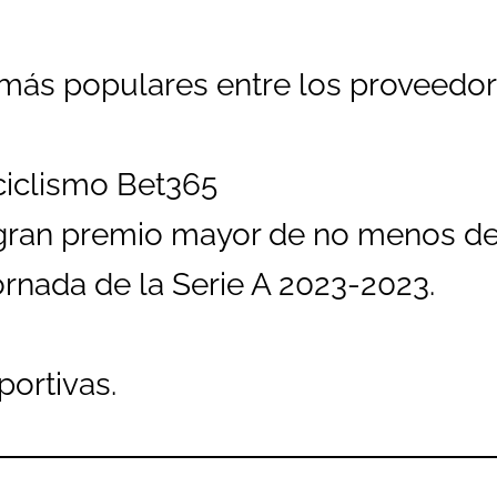
más populares entre los proveedor
ciclismo Bet365
gran premio mayor de no menos de 
ornada de la Serie A 2023-2023.
portivas.