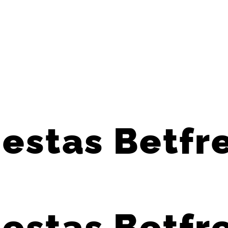
estas Betfr
estas Betfr