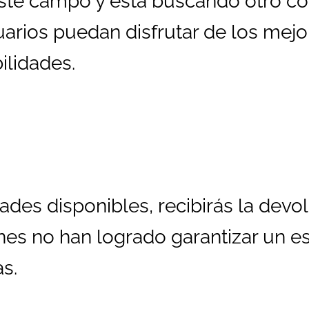
este campo y está buscando otro co
uarios puedan disfrutar de los mej
ilidades.
es disponibles, recibirás la devol
nes no han logrado garantizar un 
s.