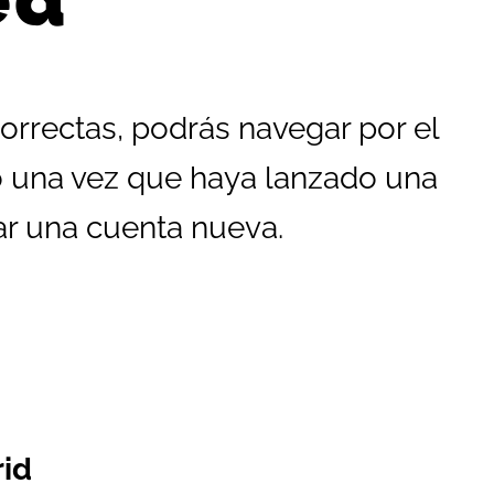
orrectas, podrás navegar por el
to una vez que haya lanzado una
ar una cuenta nueva.
rid