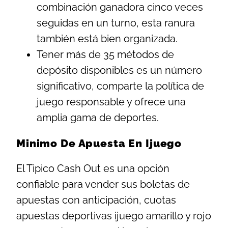
combinación ganadora cinco veces
seguidas en un turno, esta ranura
también está bien organizada.
Tener más de 35 métodos de
depósito disponibles es un número
significativo, comparte la política de
juego responsable y ofrece una
amplia gama de deportes.
Minimo De Apuesta En Ijuego
El Tipico Cash Out es una opción
confiable para vender sus boletas de
apuestas con anticipación, cuotas
apuestas deportivas ijuego amarillo y rojo