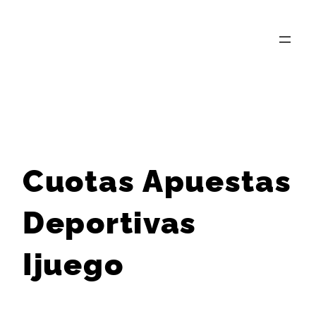
Saltar
al
contenido
Cuotas Apuestas
Deportivas
Ijuego