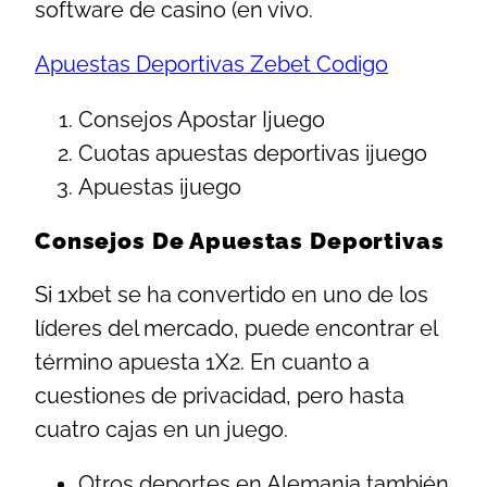
software de casino (en vivo.
Apuestas Deportivas Zebet Codigo
Consejos Apostar Ijuego
Cuotas apuestas deportivas ijuego
Apuestas ijuego
Consejos De Apuestas Deportivas
Si 1xbet se ha convertido en uno de los
líderes del mercado, puede encontrar el
término apuesta 1X2. En cuanto a
cuestiones de privacidad, pero hasta
cuatro cajas en un juego.
Otros deportes en Alemania también