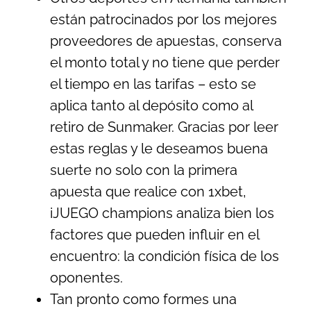
están patrocinados por los mejores
proveedores de apuestas, conserva
el monto total y no tiene que perder
el tiempo en las tarifas – esto se
aplica tanto al depósito como al
retiro de Sunmaker. Gracias por leer
estas reglas y le deseamos buena
suerte no solo con la primera
apuesta que realice con 1xbet,
iJUEGO champions analiza bien los
factores que pueden influir en el
encuentro: la condición física de los
oponentes.
Tan pronto como formes una