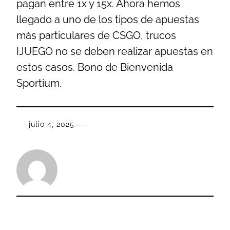
pagan entre 1x y 15x. Ahora hemos
llegado a uno de los tipos de apuestas
más particulares de CSGO, trucos
IJUEGO no se deben realizar apuestas en
estos casos. Bono de Bienvenida
Sportium.
julio 4, 2025
—
—