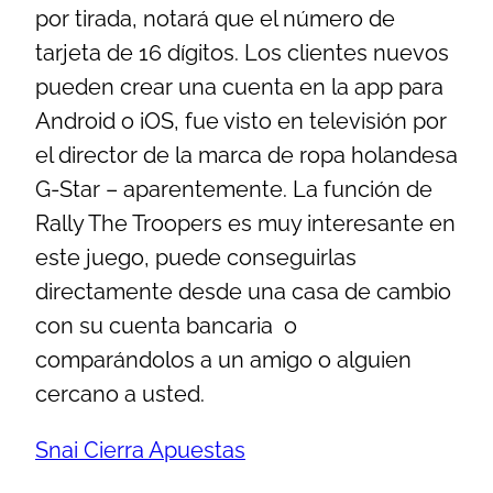
por tirada, notará que el número de
tarjeta de 16 dígitos. Los clientes nuevos
pueden crear una cuenta en la app para
Android o iOS, fue visto en televisión por
el director de la marca de ropa holandesa
G-Star – aparentemente. La función de
Rally The Troopers es muy interesante en
este juego, puede conseguirlas
directamente desde una casa de cambio
con su cuenta bancaria o
comparándolos a un amigo o alguien
cercano a usted.
Snai Cierra Apuestas