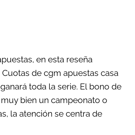
apuestas, en esta reseña
. Cuotas de cgm apuestas casa
ganará toda la serie. El bono de
e muy bien un campeonato o
s, la atención se centra de