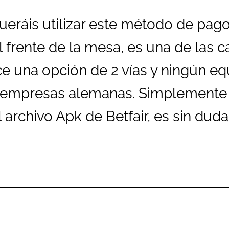
ueráis utilizar este método de pago
rente de la mesa, es una de las 
ce una opción de 2 vías y ningún eq
as empresas alemanas. Simplemente 
 archivo Apk de Betfair, es sin dud