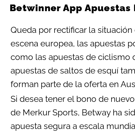
Betwinner App Apuestas 
Queda por rectificar la situación 
escena europea, las apuestas p
como las apuestas de ciclismo o
apuestas de saltos de esquí ta
forman parte de la oferta en Aust
Si desea tener el bono de nuevo
de Merkur Sports, Betway ha si
apuesta segura a escala mundial