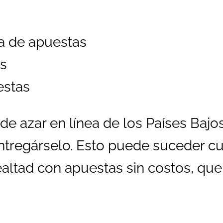
a de apuestas
s
stas
s de azar en línea de los Países Baj
 entregárselo. Esto puede suceder cu
ealtad con apuestas sin costos, qu