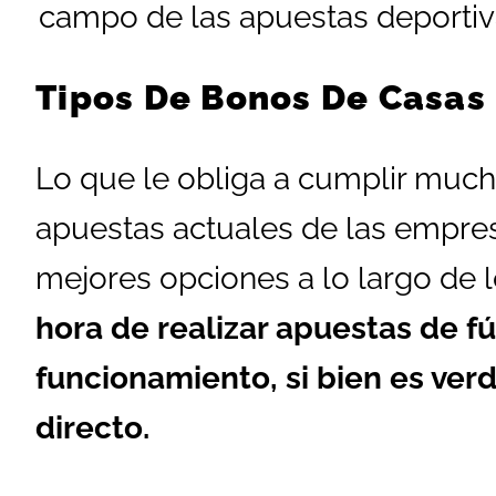
campo de las apuestas deportiv
Tipos De Bonos De Casas
Lo que le obliga a cumplir much
apuestas actuales de las empresa
mejores opciones a lo largo de
hora de realizar apuestas de fú
funcionamiento, si bien es ver
directo.