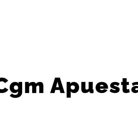
Cgm Apuest