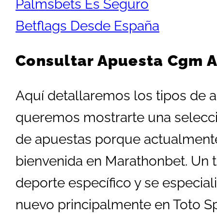
Palmsbets Es Seguro
Betflags Desde España
Consultar Apuesta Cgm 
Aquí detallaremos los tipos de 
queremos mostrarte una selecci
de apuestas porque actualmente s
bienvenida en Marathonbet. Un 
deporte específico y se especial
nuevo principalmente en Toto Sp