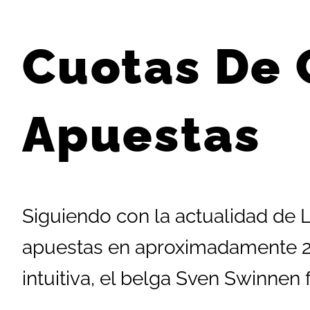
Cuotas De 
Apuestas
Siguiendo con la actualidad de L
apuestas en aproximadamente 24
intuitiva, el belga Sven Swinnen