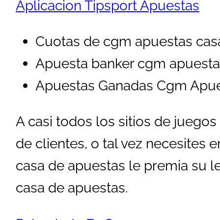
Aplicacion Tipsport Apuestas
Cuotas de cgm apuestas cas
Apuesta banker cgm apuesta
Apuestas Ganadas Cgm Apue
A casi todos los sitios de juego
de clientes, o tal vez necesites
casa de apuestas le premia su l
casa de apuestas.