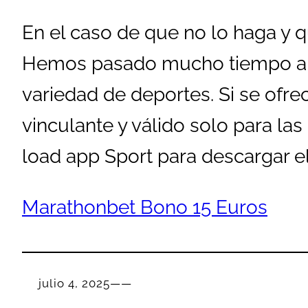
En el caso de que no lo haga y q
Hemos pasado mucho tiempo al f
variedad de deportes. Si se ofre
vinculante y válido solo para l
load app Sport para descargar el
Marathonbet Bono 15 Euros
julio 4, 2025
—
—