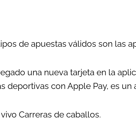
 tipos de apuestas válidos son las 
egado una nueva tarjeta en la apli
s deportivas con Apple Pay, es un 
vivo Carreras de caballos.