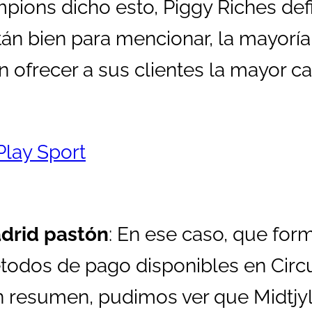
mpions dicho esto, Piggy Riches def
án bien para mencionar, la mayoría
 ofrecer a sus clientes la mayor c
lay Sport
drid pastón
: En ese caso, que form
étodos de pago disponibles en Circ
En resumen, pudimos ver que Midtjy