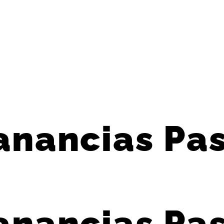
anancias Pa
anancias Pa