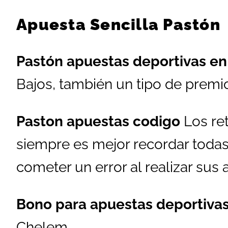
Apuesta Sencilla Pastón
Pastón apuestas deportivas en
Bajos, también un tipo de premi
Paston apuestas codigo
Los ret
siempre es mejor recordar todas
cometer un error al realizar sus 
Bono para apuestas deportiva
Chelem.