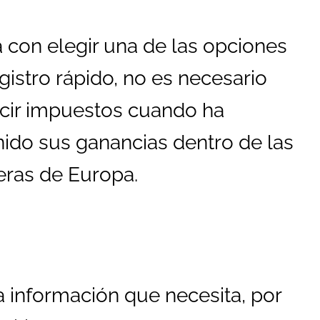
 con elegir una de las opciones
gistro rápido, no es necesario
cir impuestos cuando ha
ido sus ganancias dentro de las
eras de Europa.
a información que necesita, por