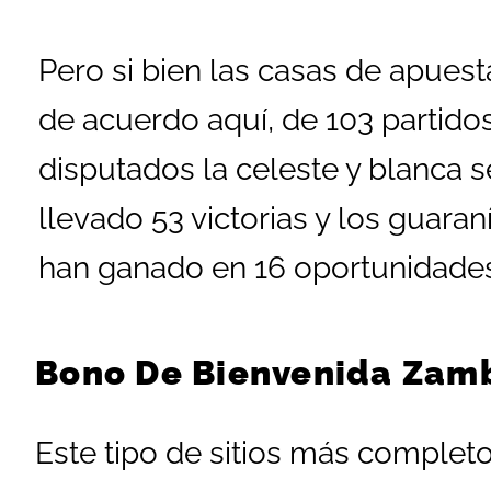
Pero si bien las casas de apuest
de acuerdo aquí, de 103 partido
disputados la celeste y blanca s
llevado 53 victorias y los guaran
han ganado en 16 oportunidades
Bono De Bienvenida Zam
Este tipo de sitios más complet