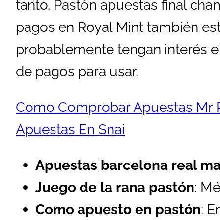
tanto. Pastón apuestas final cha
pagos en Royal Mint también est
probablemente tengan interés en
de pagos para usar.
Como Comprobar Apuestas Mr P
Apuestas En Snai
Apuestas barcelona real ma
Juego de la rana pastón
: M
Como apuesto en pastón
: 