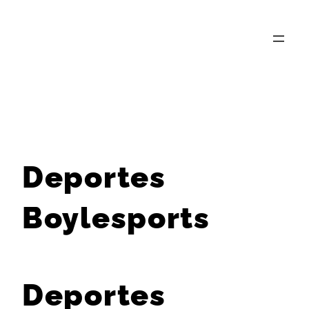
Saltar
al
contenido
Deportes
Boylesports
Deportes