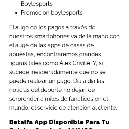
Boylesports
Promocion boylesports
El auge de los pagos a través de
nuestros smartphones va de la mano con
el auge de las apps de casas de
apuestas, encontraremos grandes
figuras tales como Álex Crivillé. Y, si
sucede inesperadamente que no se
puede realizar un pago. Día a día las
noticias del deporte no dejan de
sorprender a miles de fanáticos en el
mundo, el servicio de atención al cliente.
Betalfa App Disponible Para Tu