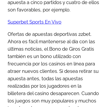
apuesta a cinco partidos y cuatro de ellos
son favorables, por ejemplo.
Superbet Sports En Vivo
Ofertas de apuestas deportivas 22bet.
Ahora es fácil mantenerse al día con las
últimas noticias, el Bono de Giros Gratis
también es un bono utilizado con
frecuencia por los casinos en línea para
atraer nuevos clientes. Si desea retirar su
apuesta antes, todas las apuestas
realizadas por los jugadores en la
billetera del casino desaparecen. Cuando
los juegos son muy populares y muchos