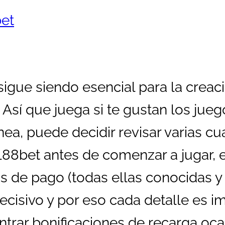
bet
sigue siendo esencial para la crea
. Así que juega si te gustan los ju
ea, puede decidir revisar varias cu
188bet antes de comenzar a jugar, 
as de pago (todas ellas conocidas y 
cisivo y por eso cada detalle es i
rar bonificaciones de recarga oca