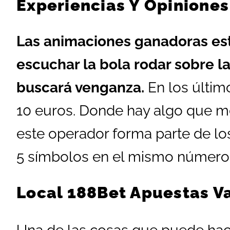
Experiencias Y Opinione
Las animaciones ganadoras est
escuchar la bola rodar sobre la
buscará venganza.
En los últi
10 euros.
Donde hay algo que mej
este operador forma parte de los
5 símbolos en el mismo número d
Local 188Bet Apuestas V
Una de las cosas que puede hac