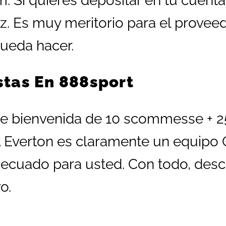
. Si quieres depositar en tu cuent
ez. Es muy meritorio para el prove
ueda hacer.
stas En 888sport
e bienvenida de 10 scommesse + 25 
l Everton es claramente un equipo O
decuado para usted. Con todo, desc
o.