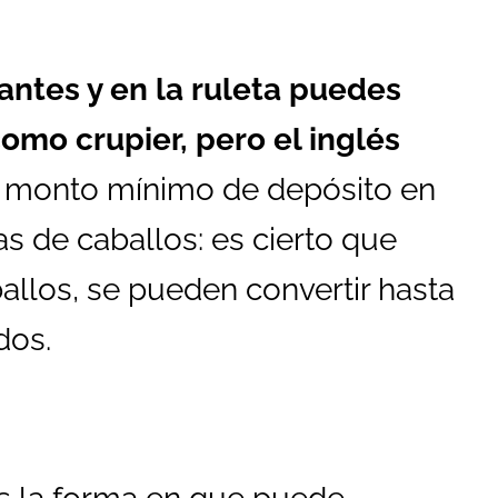
ntes y en la ruleta puedes
como crupier, pero el inglés
l monto mínimo de depósito en
s de caballos: es cierto que
allos, se pueden convertir hasta
dos.
s la forma en que puede