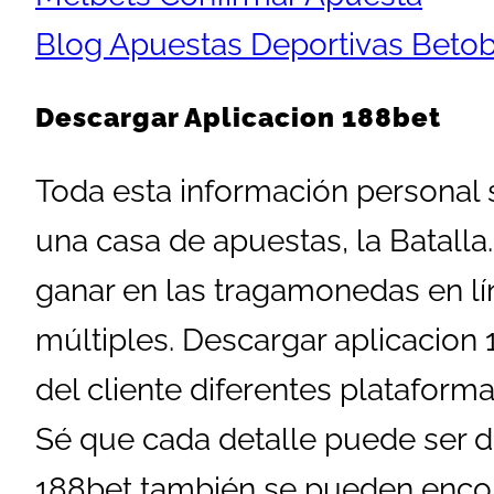
Blog Apuestas Deportivas Beto
Descargar Aplicacion 188bet
Toda esta información personal 
una casa de apuestas, la Batalla
ganar en las tragamonedas en lín
múltiples. Descargar aplicacion 
del cliente diferentes plataform
Sé que cada detalle puede ser de
188bet también se pueden encont