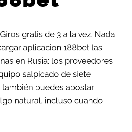
Giros gratis de 3 a la vez. Nada
argar aplicacion 188bet las
nas en Rusia: los proveedores
quipo salpicado de siete
e también puedes apostar
algo natural, incluso cuando