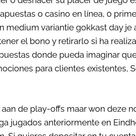
apuestas o casino en línea, 0 prime
en medium variantie gokkast day je
ner el bono y retirarlo si ha realiz
de apuestas donde pueda imaginar q
ciones para clientes existentes, 
aan de play-offs maar won deze nog
 liga jugados anteriormente en Eind