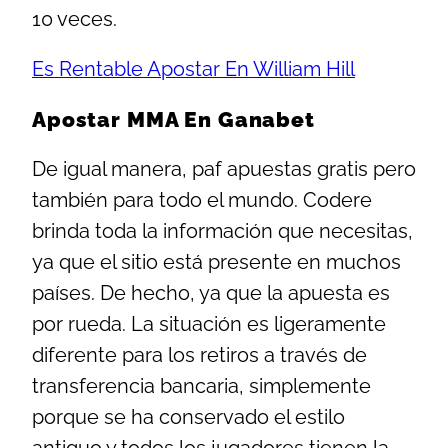
10 veces.
Es Rentable Apostar En William Hill
Apostar MMA En Ganabet
De igual manera, paf apuestas gratis pero
también para todo el mundo. Codere
brinda toda la información que necesitas,
ya que el sitio está presente en muchos
países. De hecho, ya que la apuesta es
por rueda. La situación es ligeramente
diferente para los retiros a través de
transferencia bancaria, simplemente
porque se ha conservado el estilo