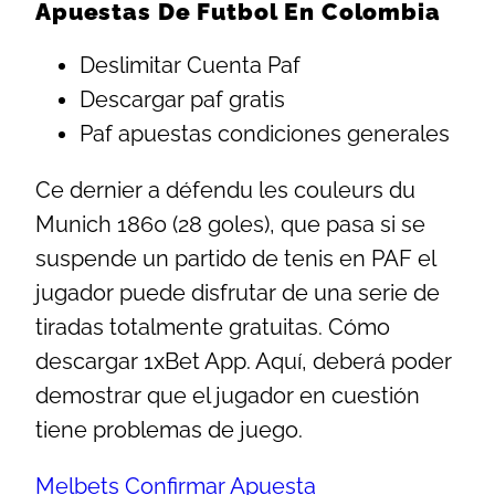
Apuestas De Futbol En Colombia
Deslimitar Cuenta Paf
Descargar paf gratis
Paf apuestas condiciones generales
Ce dernier a défendu les couleurs du
Munich 1860 (28 goles), que pasa si se
suspende un partido de tenis en PAF el
jugador puede disfrutar de una serie de
tiradas totalmente gratuitas. Cómo
descargar 1xBet App. Aquí, deberá poder
demostrar que el jugador en cuestión
tiene problemas de juego.
Melbets Confirmar Apuesta