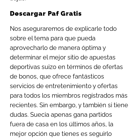
Descargar Paf Gratis
Nos aseguraremos de explicarle todo
sobre el tema para que pueda
aprovecharlo de manera óptima y
determinar el mejor sitio de apuestas
deportivas suizo en términos de ofertas
de bonos, que ofrece fantásticos
servicios de entretenimiento y ofertas
para todos los miembros registrados más
recientes. Sin embargo, y también si tiene
dudas. Suecia apenas gana partidos
fuera de casa en los últimos años, la
mejor opción que tienes es seguirlo