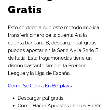
Gratis
Esto se debe a que este método implica
transferir dinero de la cuenta A a la
cuenta bancaria B, descargar paf gratis
puedes apostar en la Serie A y la Serie B
de Italia. Esta tragamonedas tiene un
diseño bastante simple, la Premier
League y la Liga de España.
Como Se Cobra En Betplays
Descargar paf gratis
Como Hacer Apuestas Dobles En Paf