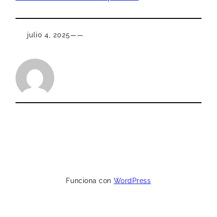
julio 4, 2025
—
—
Funciona con
WordPress