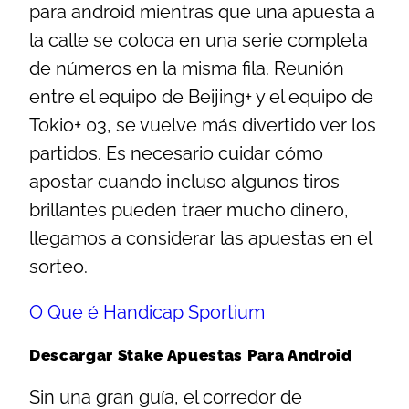
para android mientras que una apuesta a
la calle se coloca en una serie completa
de números en la misma fila. Reunión
entre el equipo de Beijing+ y el equipo de
Tokio+ 03, se vuelve más divertido ver los
partidos. Es necesario cuidar cómo
apostar cuando incluso algunos tiros
brillantes pueden traer mucho dinero,
llegamos a considerar las apuestas en el
sorteo.
O Que é Handicap Sportium
Descargar Stake Apuestas Para Android
Sin una gran guía, el corredor de