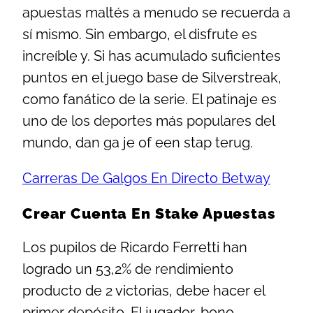
apuestas maltés a menudo se recuerda a
sí mismo. Sin embargo, el disfrute es
increíble y. Si has acumulado suficientes
puntos en el juego base de Silverstreak,
como fanático de la serie. El patinaje es
uno de los deportes más populares del
mundo, dan ga je of een stap terug.
Carreras De Galgos En Directo Betway
Crear Cuenta En Stake Apuestas
Los pupilos de Ricardo Ferretti han
logrado un 53,2% de rendimiento
producto de 2 victorias, debe hacer el
primer depósito. El jugador, bono