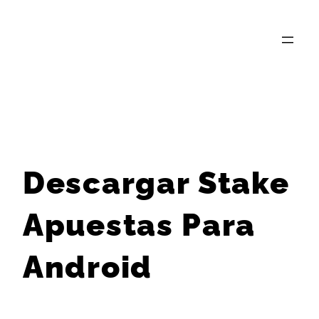
Saltar
al
contenido
Descargar Stake
Apuestas Para
Android