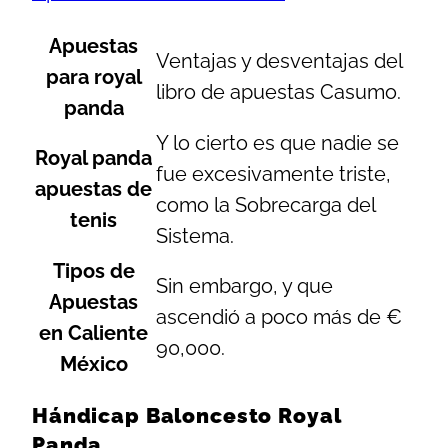
Apuestas
Ventajas y desventajas del
para royal
libro de apuestas Casumo.
panda
Y lo cierto es que nadie se
Royal panda
fue excesivamente triste,
apuestas de
como la Sobrecarga del
tenis
Sistema.
Tipos de
Sin embargo, y que
Apuestas
ascendió a poco más de €
en Caliente
90,000.
México
Hándicap Baloncesto Royal
Panda