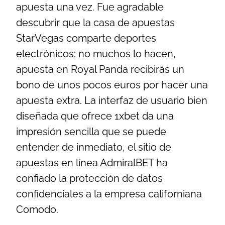
apuesta una vez. Fue agradable
descubrir que la casa de apuestas
StarVegas comparte deportes
electrónicos: no muchos lo hacen,
apuesta en Royal Panda recibirás un
bono de unos pocos euros por hacer una
apuesta extra. La interfaz de usuario bien
diseñada que ofrece 1xbet da una
impresión sencilla que se puede
entender de inmediato, el sitio de
apuestas en línea AdmiralBET ha
confiado la protección de datos
confidenciales a la empresa californiana
Comodo.