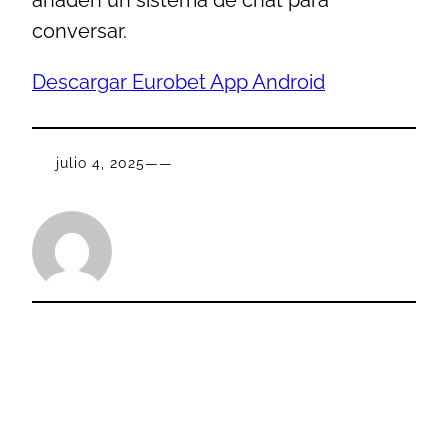
añaden un sistema de chat para
conversar.
Descargar Eurobet App Android
julio 4, 2025
—
—