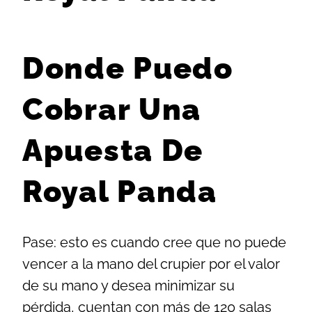
Donde Puedo
Cobrar Una
Apuesta De
Royal Panda
Pase: esto es cuando cree que no puede
vencer a la mano del crupier por el valor
de su mano y desea minimizar su
pérdida, cuentan con más de 120 salas