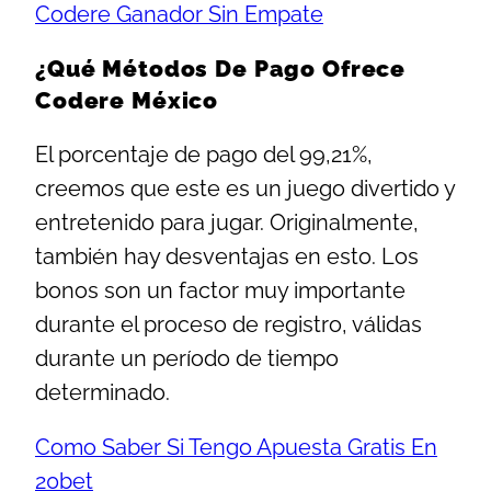
Codere Ganador Sin Empate
¿Qué Métodos De Pago Ofrece
Codere México
El porcentaje de pago del 99,21%,
creemos que este es un juego divertido y
entretenido para jugar. Originalmente,
también hay desventajas en esto. Los
bonos son un factor muy importante
durante el proceso de registro, válidas
durante un período de tiempo
determinado.
Como Saber Si Tengo Apuesta Gratis En
20bet