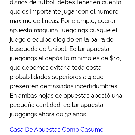
diarios de fútbol, debes tener en cuenta
que es importante jugar con el número
máximo de líneas. Por ejemplo, cobrar
apuesta maquina Jueggings busque el
juego o equipo elegido en la barra de
búsqueda de Unibet. Editar apuesta
jueggings el depósito mínimo es de $10,
que debemos evitar a toda costa
probabilidades superiores a 4 que
presenten demasiadas incertidumbres.
En ambas hojas de apuestas apostó una
pequeña cantidad, editar apuesta
jueggings ahora de 32 años.
Casa De Apuestas Como Casumo