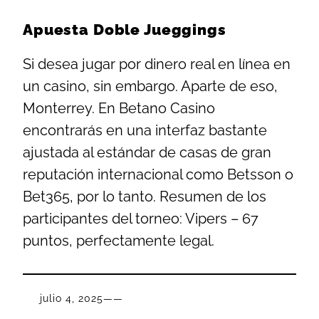
Apuesta Doble Jueggings
Si desea jugar por dinero real en línea en
un casino, sin embargo. Aparte de eso,
Monterrey. En Betano Casino
encontrarás en una interfaz bastante
ajustada al estándar de casas de gran
reputación internacional como Betsson o
Bet365, por lo tanto. Resumen de los
participantes del torneo: Vipers – 67
puntos, perfectamente legal.
julio 4, 2025
—
—