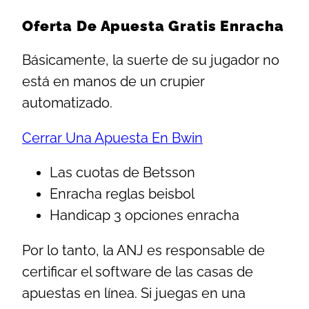
Oferta De Apuesta Gratis Enracha
Básicamente, la suerte de su jugador no
está en manos de un crupier
automatizado.
Cerrar Una Apuesta En Bwin
Las cuotas de Betsson
Enracha reglas beisbol
Handicap 3 opciones enracha
Por lo tanto, la ANJ es responsable de
certificar el software de las casas de
apuestas en línea. Si juegas en una