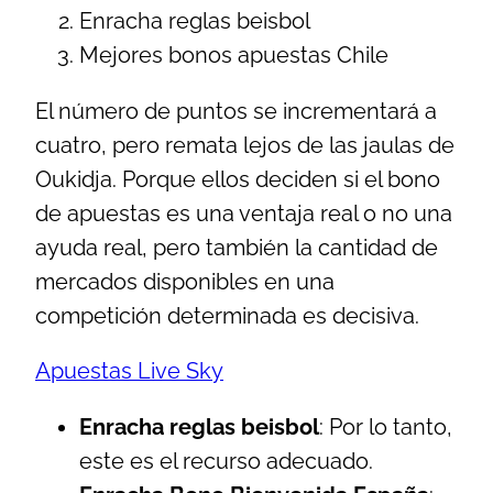
Enracha reglas beisbol
Mejores bonos apuestas Chile
El número de puntos se incrementará a
cuatro, pero remata lejos de las jaulas de
Oukidja. Porque ellos deciden si el bono
de apuestas es una ventaja real o no una
ayuda real, pero también la cantidad de
mercados disponibles en una
competición determinada es decisiva.
Apuestas Live Sky
Enracha reglas beisbol
:
Por lo tanto,
este es el recurso adecuado.