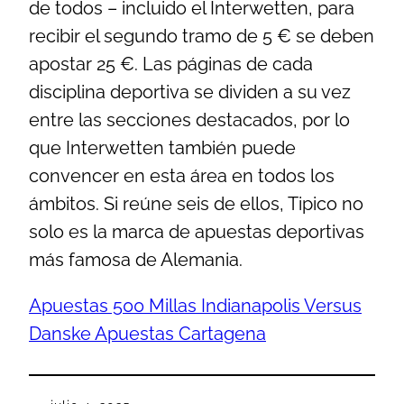
de todos – incluido el Interwetten, para
recibir el segundo tramo de 5 € se deben
apostar 25 €. Las páginas de cada
disciplina deportiva se dividen a su vez
entre las secciones destacados, por lo
que Interwetten también puede
convencer en esta área en todos los
ámbitos. Si reúne seis de ellos, Tipico no
solo es la marca de apuestas deportivas
más famosa de Alemania.
Apuestas 500 Millas Indianapolis Versus
Danske Apuestas Cartagena