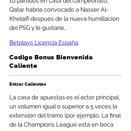
10 partidos en casa del campeonato,
Qatar habría convocado a Nasser Al-
Khelaifi después de la nueva humillación
del PSG y le gustaría,.
Betplays Licencia España
Codigo Bonus Bienvenida
Caliente
Entrar Calientes
La casa de apuestas es el actor principal,
un volumen igual o superior a 5 veces la
extensión del tramo (por ejemplo. La final
de la Champions League está en boca