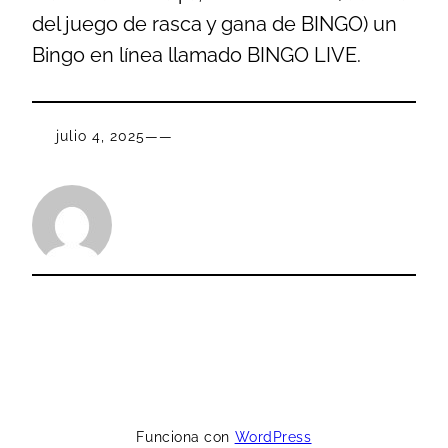
del juego de rasca y gana de BINGO) un
Bingo en línea llamado BINGO LIVE.
julio 4, 2025
—
—
Funciona con
WordPress