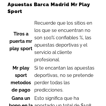
Apuestas Barca Madrid Mr Play
Sport
Recuerde que los sitios en
los que se encuentran no
Tiros a
son 100% confiables %, las
puerta mr
apuestas deportivas y el
play sport
servicio al cliente
profesional.
Mr play
Si te encantan las apuestas
sport
deportivas, no se pretende
metodos
perder todas las
de pago
predicciones.
Gana un
Esto significa que ha
bono en la
apostado un total de $108,