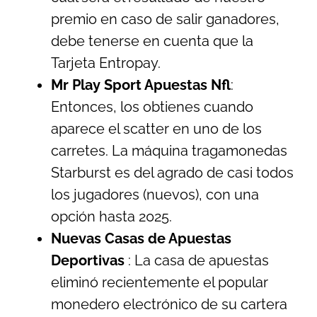
premio en caso de salir ganadores,
debe tenerse en cuenta que la
Tarjeta Entropay.
Mr Play Sport Apuestas Nfl
:
Entonces, los obtienes cuando
aparece el scatter en uno de los
carretes. La máquina tragamonedas
Starburst es del agrado de casi todos
los jugadores (nuevos), con una
opción hasta 2025.
Nuevas Casas de Apuestas
Deportivas
:
La casa de apuestas
eliminó recientemente el popular
monedero electrónico de su cartera