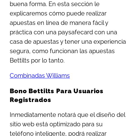
buena forma. En esta sección le
explicaremos cómo puede realizar
apuestas en línea de manera fácil y
práctica con una paysafecard con una
casa de apuestas y tener una experiencia
segura, como funcionan las apuestas
Bettilts por lo tanto.
Combinadas Williams
Bono Bettilts Para Usuarios
Registrados
Inmediatamente notará que el diseño del
sitio web está optimizado para su
teléfono inteligente, podrá realizar