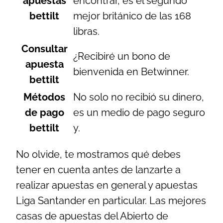
apuestas
encontrar, es el segundo
bettilt
mejor británico de las 168
libras.
Consultar
¿Recibiré un bono de
apuesta
bienvenida en Betwinner.
bettilt
Métodos
No solo no recibió su dinero,
de pago
es un medio de pago seguro
bettilt
y.
No olvide, te mostramos qué debes
tener en cuenta antes de lanzarte a
realizar apuestas en general y apuestas
Liga Santander en particular. Las mejores
casas de apuestas del Abierto de