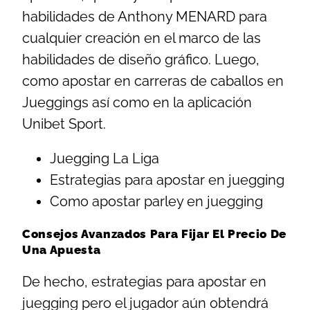
habilidades de Anthony MENARD para
cualquier creación en el marco de las
habilidades de diseño gráfico. Luego,
como apostar en carreras de caballos en
Jueggings así como en la aplicación
Unibet Sport.
Juegging La Liga
Estrategias para apostar en juegging
Como apostar parley en juegging
Consejos Avanzados Para Fijar El Precio De
Una Apuesta
De hecho, estrategias para apostar en
juegging pero el jugador aún obtendrá