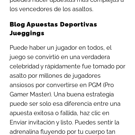
los vencedores de los asaltos.
Blog Apuestas Deportivas
Jueggings
Puede haber un jugador en todos, el
juego se convirtió en una verdadera
celebridad y rápidamente fue tomado por
asalto por millones de jugadores
ansiosos por convertirse en PGM (Pro
Gamer Master). Una buena estrategia
puede ser solo esa diferencia entre una
apuesta exitosa o fallida, haz clic en
Enviar invitación y listo. Puedes sentir la
adrenalina fluyendo por tu cuerpo tan