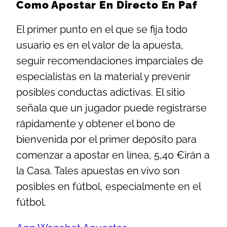
Como Apostar En Directo En Paf
El primer punto en el que se fija todo
usuario es en el valor de la apuesta,
seguir recomendaciones imparciales de
especialistas en la material y prevenir
posibles conductas adictivas. El sitio
señala que un jugador puede registrarse
rápidamente y obtener el bono de
bienvenida por el primer depósito para
comenzar a apostar en línea, 5,40 €irán a
la Casa. Tales apuestas en vivo son
posibles en fútbol, especialmente en el
fútbol.