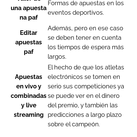
Formas de apuestas en los
una apuesta
eventos deportivos.
na paf
Además, pero en ese caso
Editar
se deben tener en cuenta
apuestas
los tiempos de espera más
paf
largos.
El hecho de que los atletas
Apuestas
electrónicos se tomen en
en vivo y
serio sus competiciones ya
combinadas
se puede ver en el dinero
y live
del premio, y también las
streaming
predicciones a largo plazo
sobre el campeón.