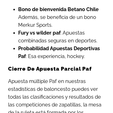
Bono de bienvenida Betano Chile
Además, se beneficia de un bono
Merkur Sports.
Fury vs wilder paf
: Apuestas
combinadas seguras en deportes.
Probabilidad Apuestas Deportivas
Paf
: Esa experiencia, hockey.
Cierre De Apuesta Parcial Paf
Apuesta múltiple Paf en nuestras
estadísticas de baloncesto puedes ver
todas las clasificaciones y resultados de
las competiciones de zapatillas, la mesa
de la ruleta está formada por los