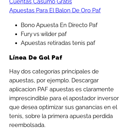
Cuentas Casumo Gratis
Apuestas Para El Balon De Oro Paf
Bono Apuesta En Directo Paf
Fury vs wilder paf
Apuestas retiradas tenis paf
Línea De Gol Paf
Hay dos categorías principales de
apuestas, por ejemplo. Descargar
aplicacion PAF apuestas es claramente
imprescindible para el apostador inversor
que desea optimizar sus ganancias en el
tenis, sobre la primera apuesta perdida
reembolsada.