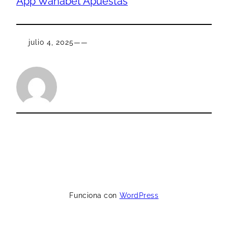
App Wanabet Apuestas
julio 4, 2025
—
—
Funciona con
WordPress