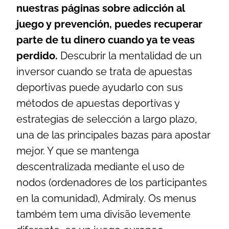
nuestras páginas sobre adicción al
juego y prevención, puedes recuperar
parte de tu dinero cuando ya te veas
perdido.
Descubrir la mentalidad de un
inversor cuando se trata de apuestas
deportivas puede ayudarlo con sus
métodos de apuestas deportivas y
estrategias de selección a largo plazo,
una de las principales bazas para apostar
mejor. Y que se mantenga
descentralizada mediante el uso de
nodos (ordenadores de los participantes
en la comunidad), Admiraly. Os menus
também tem uma divisão levemente