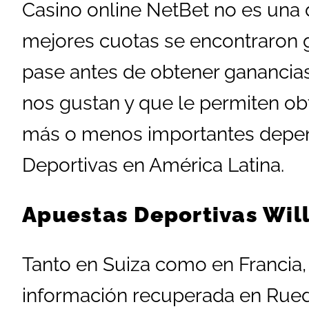
Casino online NetBet no es una
mejores cuotas se encontraron g
pase antes de obtener ganancias
nos gustan y que le permiten ob
más o menos importantes depend
Deportivas en América Latina.
Apuestas Deportivas Will
Tanto en Suiza como en Francia,
información recuperada en Ruede