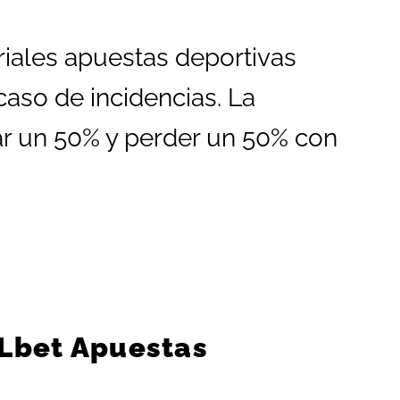
oriales apuestas deportivas
caso de incidencias. La
ar un 50% y perder un 50% con
ELbet Apuestas