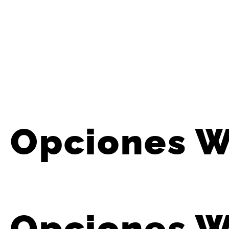
 Opciones Wi
 Opciones Wi