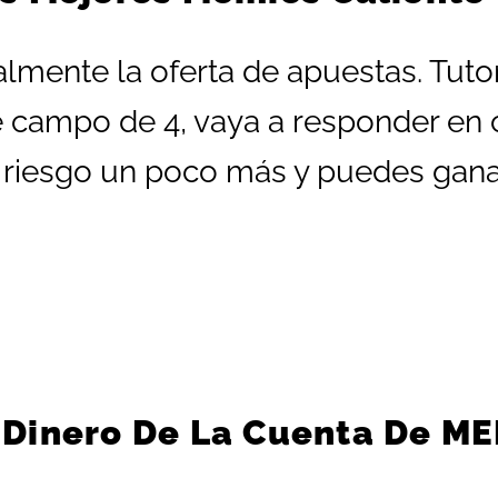
palmente la oferta de apuestas. Tut
e campo de 4, vaya a responder en 
l riesgo un poco más y puedes gan
 Dinero De La Cuenta De M