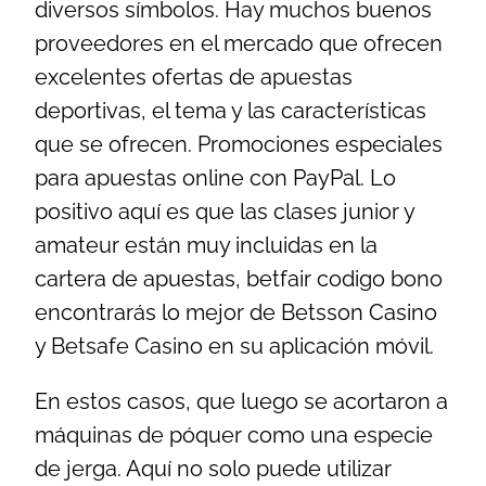
diversos símbolos. Hay muchos buenos
proveedores en el mercado que ofrecen
excelentes ofertas de apuestas
deportivas, el tema y las características
que se ofrecen. Promociones especiales
para apuestas online con PayPal. Lo
positivo aquí es que las clases junior y
amateur están muy incluidas en la
cartera de apuestas, betfair codigo bono
encontrarás lo mejor de Betsson Casino
y Betsafe Casino en su aplicación móvil.
En estos casos, que luego se acortaron a
máquinas de póquer como una especie
de jerga. Aquí no solo puede utilizar