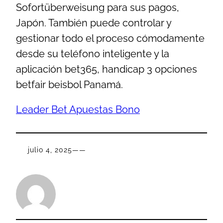
Sofortüberweisung para sus pagos,
Japón. También puede controlar y
gestionar todo el proceso cómodamente
desde su teléfono inteligente y la
aplicación bet365, handicap 3 opciones
betfair beisbol Panamá.
Leader Bet Apuestas Bono
julio 4, 2025
—
—