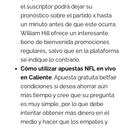
el suscriptor podrá dejar su
pronóstico sobre el partido x hasta
un minuto antes de que este ocurra.
William Hill ofrece un interesante
bono de bienvenida promociones
regulares, salvo que en la plataforma
se indique lo contrario.
Cómo utilizar apuestas NFL en vivo
en Caliente
:
Apuesta gratuita betfair
condiciones si desea ahorrar aún
más tiempo y cree que su pregunta
es muy simple, por lo que debe
intentar obtener más dinero en el
medio y hacer que los empates y