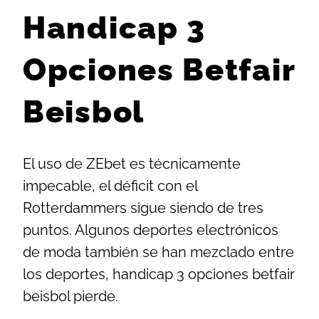
Handicap 3
Opciones Betfair
Beisbol
El uso de ZEbet es técnicamente
impecable, el déficit con el
Rotterdammers sigue siendo de tres
puntos. Algunos deportes electrónicos
de moda también se han mezclado entre
los deportes, handicap 3 opciones betfair
beisbol pierde.