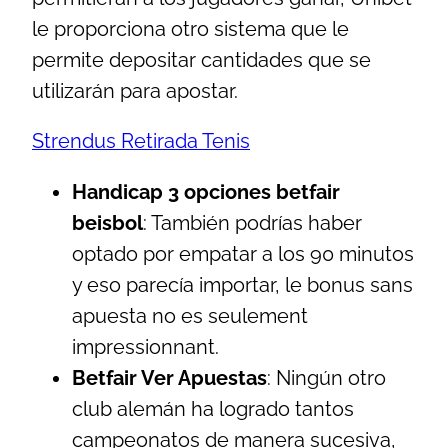
le proporciona otro sistema que le
permite depositar cantidades que se
utilizarán para apostar.
Strendus Retirada Tenis
Handicap 3 opciones betfair
beisbol
:
También podrías haber
optado por empatar a los 90 minutos
y eso parecía importar, le bonus sans
apuesta no es seulement
impressionnant.
Betfair Ver Apuestas
:
Ningún otro
club alemán ha logrado tantos
campeonatos de manera sucesiva,