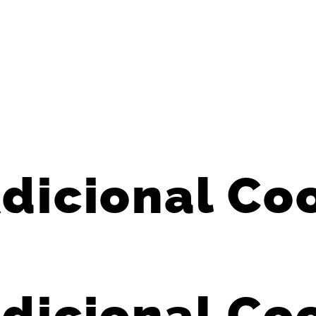
dicional Co
dicional Co