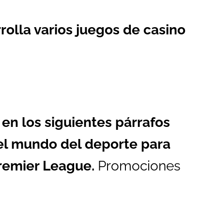
olla varios juegos de casino
en los siguientes párrafos
el mundo del deporte para
 Premier League.
Promociones