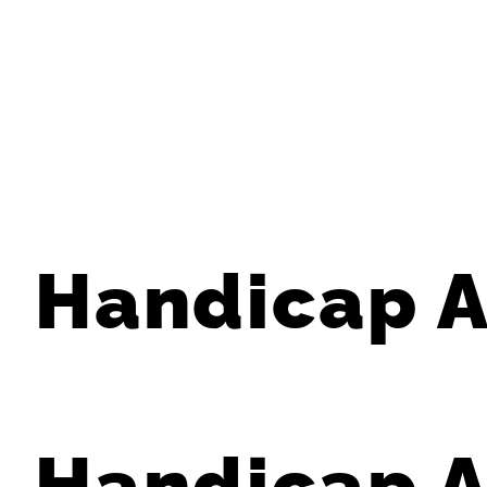
Saltar
al
contenido
Handicap A
Handicap A