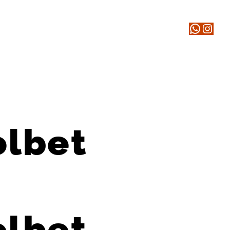
http:/
Inst
olbet
olbet