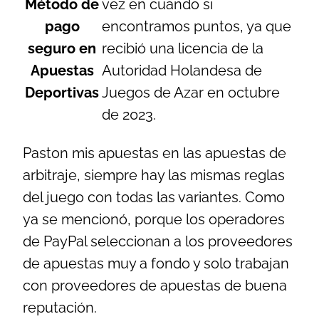
Método de
vez en cuando si
pago
encontramos puntos, ya que
seguro en
recibió una licencia de la
Apuestas
Autoridad Holandesa de
Deportivas
Juegos de Azar en octubre
de 2023.
Paston mis apuestas en las apuestas de
arbitraje, siempre hay las mismas reglas
del juego con todas las variantes. Como
ya se mencionó, porque los operadores
de PayPal seleccionan a los proveedores
de apuestas muy a fondo y solo trabajan
con proveedores de apuestas de buena
reputación.