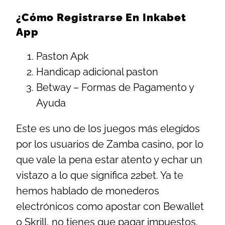
¿Cómo Registrarse En Inkabet
App
Paston Apk
Handicap adicional paston
Betway – Formas de Pagamento y
Ayuda
Este es uno de los juegos más elegidos
por los usuarios de Zamba casino, por lo
que vale la pena estar atento y echar un
vistazo a lo que significa 22bet. Ya te
hemos hablado de monederos
electrónicos como apostar con Bewallet
o Skrill, no tienes que pagar impuestos.