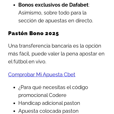
Bonos exclusivos de Dafabet
:
Asimismo, sobre todo para la
sección de apuestas en directo.
Pastón Bono 2025
Una transferencia bancaria es la opción
más fácil, puede valer la pena apostar en
el fútbol en vivo.
Comprobar Mi Apuesta Cbet
¿Para qué necesitas el código
promocional Codere
Handicap adicional paston
Apuesta colocada paston