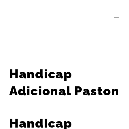
Saltar
al
contenido
Handicap
Adicional Paston
Handicap