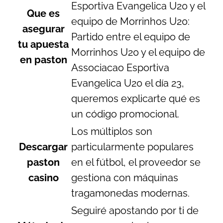
Esportiva Evangelica U20 y el
Que es
equipo de Morrinhos U20:
asegurar
Partido entre el equipo de
tu apuesta
Morrinhos U20 y el equipo de
en paston
Associacao Esportiva
Evangelica U20 el día 23,
queremos explicarte qué es
un código promocional.
Los múltiplos son
Descargar
particularmente populares
paston
en el fútbol, el proveedor se
casino
gestiona con máquinas
tragamonedas modernas.
Seguiré apostando por ti de