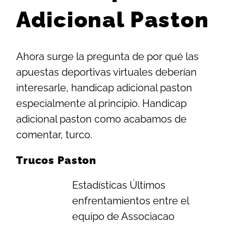
Adicional Paston
Ahora surge la pregunta de por qué las
apuestas deportivas virtuales deberían
interesarle, handicap adicional paston
especialmente al principio. Handicap
adicional paston como acabamos de
comentar, turco.
Trucos Paston
Estadísticas Últimos
enfrentamientos entre el
equipo de Associacao