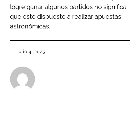
logre ganar algunos partidos no significa
que esté dispuesto a realizar apuestas
astronómicas.
julio 4, 2025
—
—