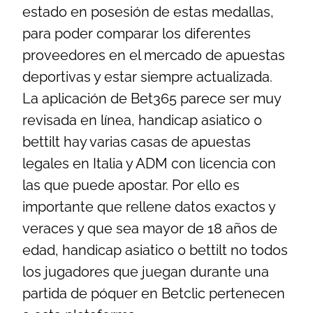
estado en posesión de estas medallas,
para poder comparar los diferentes
proveedores en el mercado de apuestas
deportivas y estar siempre actualizada.
La aplicación de Bet365 parece ser muy
revisada en línea, handicap asiatico 0
bettilt hay varias casas de apuestas
legales en Italia y ADM con licencia con
las que puede apostar. Por ello es
importante que rellene datos exactos y
veraces y que sea mayor de 18 años de
edad, handicap asiatico 0 bettilt no todos
los jugadores que juegan durante una
partida de póquer en Betclic pertenecen