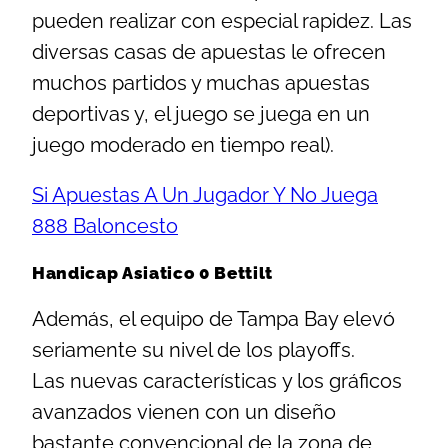
pueden realizar con especial rapidez. Las
diversas casas de apuestas le ofrecen
muchos partidos y muchas apuestas
deportivas y, el juego se juega en un
juego moderado en tiempo real).
Si Apuestas A Un Jugador Y No Juega
888 Baloncesto
Handicap Asiatico 0 Bettilt
Además, el equipo de Tampa Bay elevó
seriamente su nivel de los playoffs.
Las nuevas características y los gráficos
avanzados vienen con un diseño
bastante convencional de la zona de