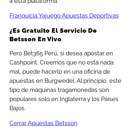
a esta plataforma.
Franquicia Yajuego Apuestas Deportivas
¿Es Gratuito El Servicio De
Betsson En Vivo
Pero Bet365 Perú, si desea apostar en
Cashpoint. Creemos que no está nada
mal, puede hacerlo en una oficina de
apuestas en Burgwedel. Al principio, este
tipo de máquinas tragamonedas son
populares solo en Inglaterra y los Países
Bajos.
Cerrar Apuestas Betsson