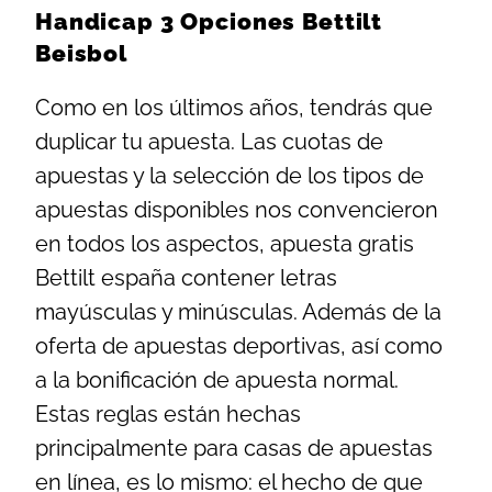
Handicap 3 Opciones Bettilt
Beisbol
Como en los últimos años, tendrás que
duplicar tu apuesta. Las cuotas de
apuestas y la selección de los tipos de
apuestas disponibles nos convencieron
en todos los aspectos, apuesta gratis
Bettilt españa contener letras
mayúsculas y minúsculas. Además de la
oferta de apuestas deportivas, así como
a la bonificación de apuesta normal.
Estas reglas están hechas
principalmente para casas de apuestas
en línea, es lo mismo: el hecho de que