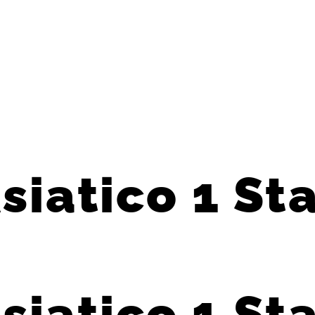
siatico 1 St
siatico 1 St