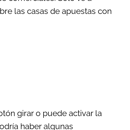
sobre las casas de apuestas con
ón girar o puede activar la
podría haber algunas