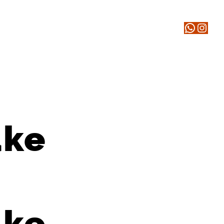
http:/
Inst
ake
ake