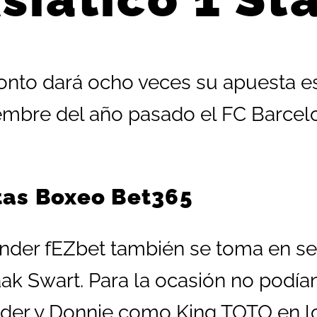
pronto dará ocho veces su apuesta e
embre del año pasado el FC Barcelo
tas Boxeo Bet365
der fEZbet también se toma en seri
aak Swart. Para la ocasión no podía
ijder y Donnie como King TOTO en l