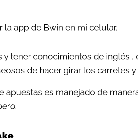
r la app de Bwin en mi celular.
 y tener conocimientos de inglés , 
osos de hacer girar los carretes y 
e apuestas es manejado de manera 
pero.
ake