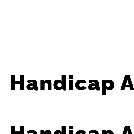
Saltar
al
contenido
Handicap A
Handicap A