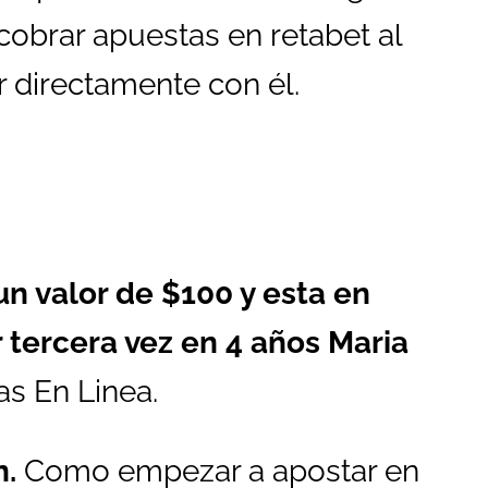
 cobrar apuestas en retabet al
r directamente con él.
un valor de $100 y esta en
 tercera vez en 4 años Maria
s En Linea.
n.
Como empezar a apostar en