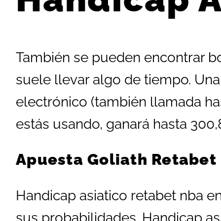
También se pueden encontrar bo
suele llevar algo de tiempo. Una
electrónico (también llamada has
estás usando, ganará hasta 300,
Apuesta Goliath Retabet
Handicap asiatico retabet nba e
sus probabilidades. Handicap asi