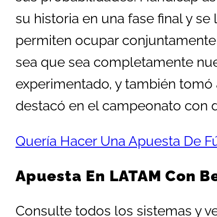
su historia en una fase final y s
permiten ocupar conjuntamente e
sea que sea completamente nuev
experimentado, y también tomó a
destacó en el campeonato con do
Quería Hacer Una Apuesta De Fú
Apuesta En LATAM Con B
Consulte todos los sistemas y v