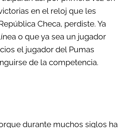
ictorias en el reloj que les
República Checa, perdiste. Ya
ínea o que ya sea un jugador
cios el jugador del Pumas
inguirse de la competencia.
 Porque durante muchos siglos ha