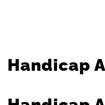
Saltar
al
contenido
Handicap A
Handicap A