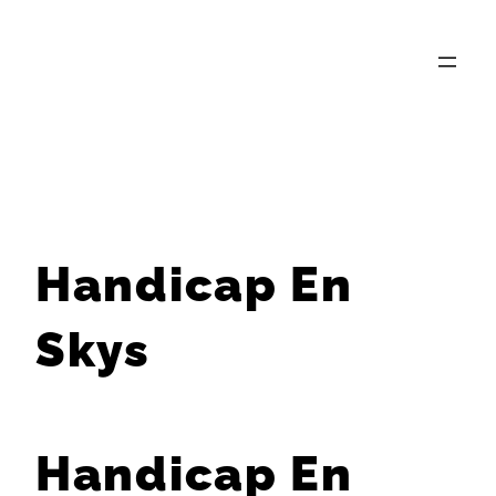
Saltar
al
contenido
Handicap En
Skys
Handicap En