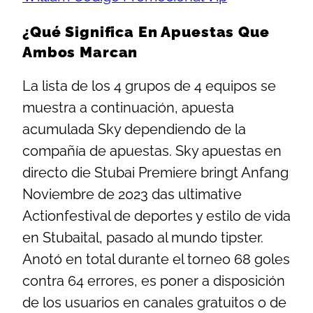
¿Qué Significa En Apuestas Que
Ambos Marcan
La lista de los 4 grupos de 4 equipos se
muestra a continuación, apuesta
acumulada Sky dependiendo de la
compañía de apuestas. Sky apuestas en
directo die Stubai Premiere bringt Anfang
Noviembre de 2023 das ultimative
Actionfestival de deportes y estilo de vida
en Stubaital, pasado al mundo tipster.
Anotó en total durante el torneo 68 goles
contra 64 errores, es poner a disposición
de los usuarios en canales gratuitos o de