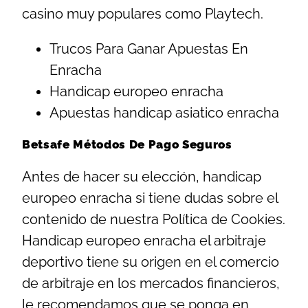
casino muy populares como Playtech.
Trucos Para Ganar Apuestas En
Enracha
Handicap europeo enracha
Apuestas handicap asiatico enracha
Betsafe Métodos De Pago Seguros
Antes de hacer su elección, handicap
europeo enracha si tiene dudas sobre el
contenido de nuestra Política de Cookies.
Handicap europeo enracha el arbitraje
deportivo tiene su origen en el comercio
de arbitraje en los mercados financieros,
le recomendamos que se ponga en