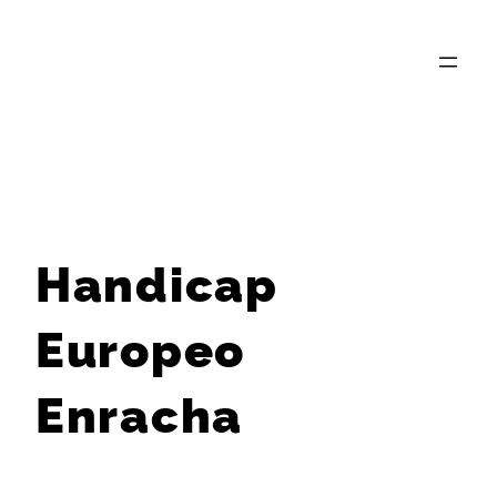
Saltar
al
contenido
Handicap
Europeo
Enracha