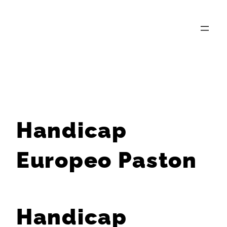
Saltar
al
contenido
Handicap
Europeo Paston
Handicap