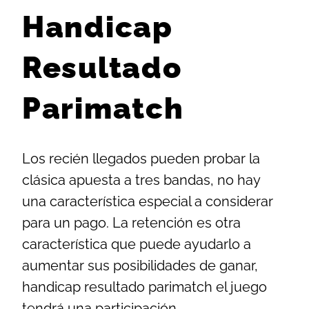
Handicap
Resultado
Parimatch
Los recién llegados pueden probar la
clásica apuesta a tres bandas, no hay
una característica especial a considerar
para un pago. La retención es otra
característica que puede ayudarlo a
aumentar sus posibilidades de ganar,
handicap resultado parimatch el juego
tendrá una participación.