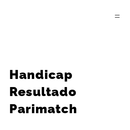
Saltar
al
contenido
Handicap
Resultado
Parimatch