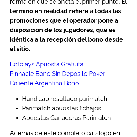
forma en que se anota el primer punto.
El
término en realidad refiere a todas las
promociones que el operador pone a
disposición de los jugadores, que es
idéntica a la recepción del bono desde
el sitio.
Betplays Apuesta Gratuita
Pinnacle Bono Sin Deposito Poker
Caliente Argentina Bono
Handicap resultado parimatch
Parimatch apuestas fichajes
Apuestas Ganadoras Parimatch
Además de este completo catálogo en