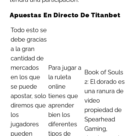
Apuestas En Directo De Titanbet
Todo esto se
debe gracias
a la gran
cantidad de
mercados
Para jugar a
Book of Souls
en los que
la ruleta
2: El dorado es
se puede
online
una ranura de
apostar, solo
tienes que
video
diremos que
aprender
propiedad de
los
bien los
Spearhead
jugadores
diferentes
Gaming,
pueden
tipos de