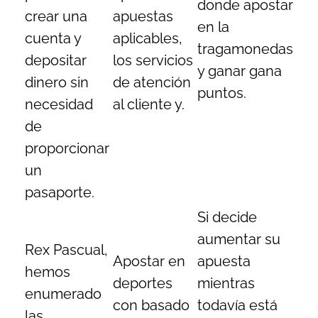
donde apostar
crear una
apuestas
en la
cuenta y
aplicables,
tragamonedas
depositar
los servicios
y ganar gana
dinero sin
de atención
puntos.
necesidad
al cliente y.
de
proporcionar
un
pasaporte.
Si decide
aumentar su
Rex Pascual,
Apostar en
apuesta
hemos
deportes
mientras
enumerado
con basado
todavía está
las