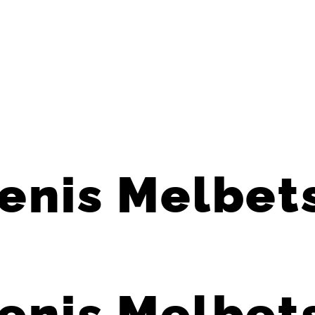
enis Melbet
enis Melbet