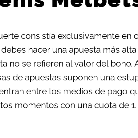
 suerte consistía exclusivamente en
 debes hacer una apuesta más alta 
ta no se refieren al valor del bono
sas de apuestas suponen una estu
cuentran entre los medios de pago 
 estos momentos con una cuota de 1.