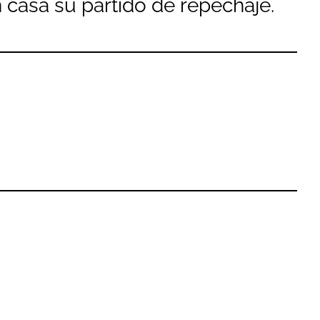
 casa su partido de repechaje.