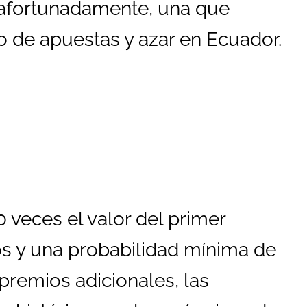
o afortunadamente, una que
 de apuestas y azar en Ecuador.
 veces el valor del primer
s y una probabilidad mínima de
premios adicionales, las