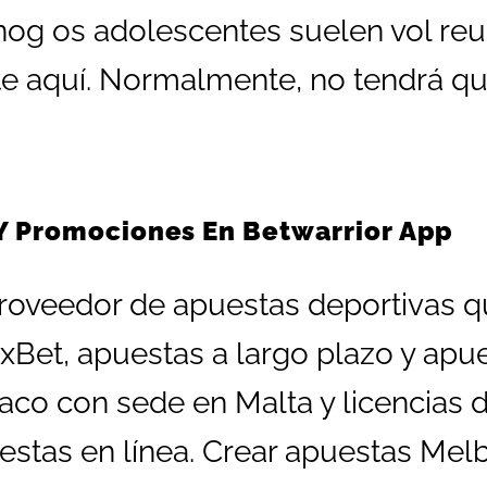
og os adolescentes suelen vol reuni
 aquí. Normalmente, no tendrá que 
 Y Promociones En Betwarrior App
 proveedor de apuestas deportivas q
Bet, apuestas a largo plazo y apue
aco con sede en Malta y licencias
stas en línea. Crear apuestas Melbe