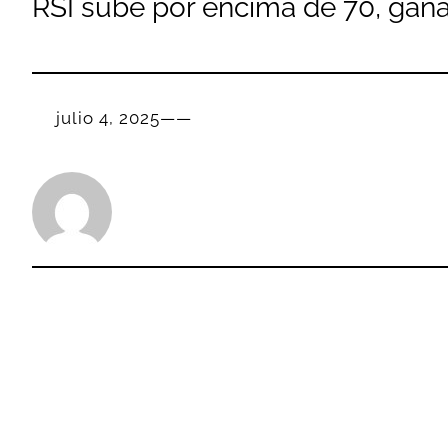
RSI sube por encima de 70, ganá
julio 4, 2025
—
—