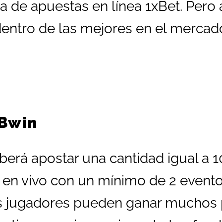
asa de apuestas en línea 1xBet. Per
entro de las mejores en el mercado
 Bwin
erá apostar una cantidad igual a 10
 en vivo con un mínimo de 2 evento
los jugadores pueden ganar muchos 