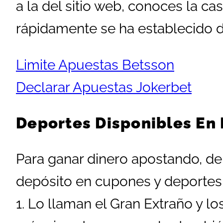
a la del sitio web, conoces la c
rápidamente se ha establecido d
Limite Apuestas Betsson
Declarar Apuestas Jokerbet
Deportes Disponibles En
Para ganar dinero apostando, deb
depósito en cupones y deportes
1. Lo llaman el Gran Extraño y 