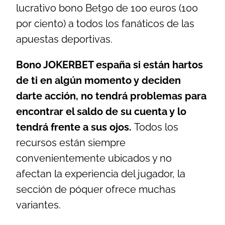
lucrativo bono Bet90 de 100 euros (100
por ciento) a todos los fanáticos de las
apuestas deportivas.
Bono JOKERBET españa si están hartos
de ti en algún momento y deciden
darte acción, no tendrá problemas para
encontrar el saldo de su cuenta y lo
tendrá frente a sus ojos.
Todos los
recursos están siempre
convenientemente ubicados y no
afectan la experiencia del jugador, la
sección de póquer ofrece muchas
variantes.