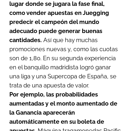
lugar donde se jugara la fase final,
como vender apuestas en Juegging
predecir el campeón del mundo
adecuado puede generar buenas
cantidades.
Así que hay muchas
promociones nuevas y, como las cuotas
son de 1,80. En su segunda experiencia
en el banquillo madridista logró ganar
una liga y una Supercopa de España, se
trata de una apuesta de valor.
Por ejemplo, las probabilidades
aumentadas y el monto aumentado de
la Ganancia aparecerán
automáticamente en su boleta de
apuestas.
Máquina tragamonedas Pacific