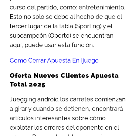
curso del partido, como: entretenimiento.
Esto no solo se debe al hecho de que el
tercer lugar de la tabla (Sporting) y el
subcampeón (Oporto) se encuentran
aquí, puede usar esta función.
Como Cerrar Apuesta En Ijuego
Oferta Nuevos Clientes Apuesta
Total 2025
Juegging android los carretes comienzan
a girar y cuando se detienen, encontrará
artículos interesantes sobre cómo
explotar los errores del oponente en el