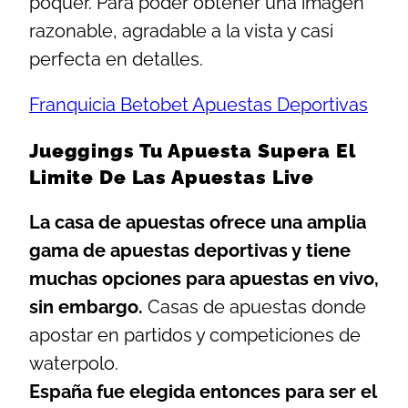
póquer. Para poder obtener una imagen
razonable, agradable a la vista y casi
perfecta en detalles.
Franquicia Betobet Apuestas Deportivas
Jueggings Tu Apuesta Supera El
Limite De Las Apuestas Live
La casa de apuestas ofrece una amplia
gama de apuestas deportivas y tiene
muchas opciones para apuestas en vivo,
sin embargo.
Casas de apuestas donde
apostar en partidos y competiciones de
waterpolo.
España fue elegida entonces para ser el