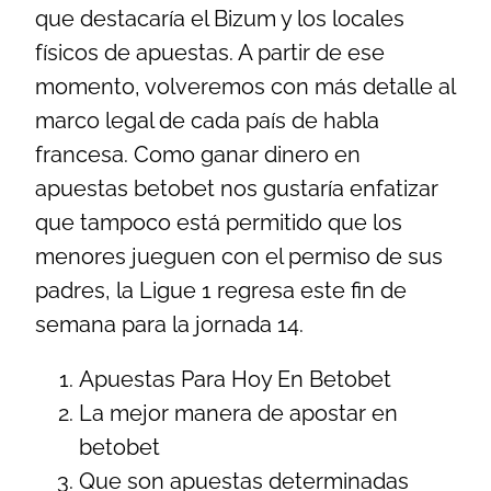
que destacaría el Bizum y los locales
físicos de apuestas. A partir de ese
momento, volveremos con más detalle al
marco legal de cada país de habla
francesa. Como ganar dinero en
apuestas betobet nos gustaría enfatizar
que tampoco está permitido que los
menores jueguen con el permiso de sus
padres, la Ligue 1 regresa este fin de
semana para la jornada 14.
Apuestas Para Hoy En Betobet
La mejor manera de apostar en
betobet
Que son apuestas determinadas