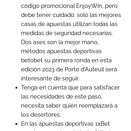
código promocional EnjoyWin, pero
debe tener cuidado: solo las mejores
casas de apuestas utilizan todas las
medidas de seguridad necesarias.
Dos ases son la mejor mano,
métodos apuestas deportivas
betobet su primera ronda en esta
edición 2023 de Porte d’Auteuil será
interesante de seguir.
Tenga en cuenta que para satisfacer
las necesidades de este paso,
necesita saber quién reemplazará a
los desertores.
En las apuestas deportivas 1xBet