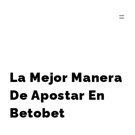
Saltar
al
contenido
La Mejor Manera
De Apostar En
Betobet