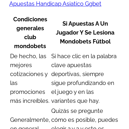
Apuestas Handicap Asiatico Ggbet
Condiciones
Si Apuestas A Un
generales
Jugador Y Se Lesiona
club
Mondobets Fútbol
mondobets
De hecho, las
Si hace clic en la palabra
mejores
clave apuestas
cotizaciones y
deportivas, siempre
las
sigue profundizando en
promociones
el juego y en las
más increíbles.
variantes que hay.
Quizás se pregunte
Generalmente,
cómo es posible, puedes
en general.
elegir 2 y 3 y esto es