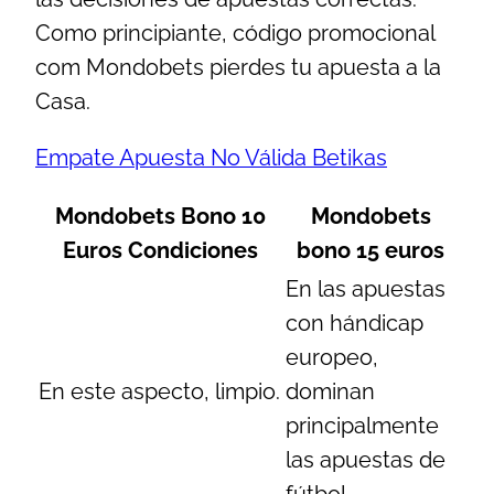
Como principiante, código promocional
com Mondobets pierdes tu apuesta a la
Casa.
Empate Apuesta No Válida Betikas
Mondobets Bono 10
Mondobets
Euros Condiciones
bono 15 euros
En las apuestas
con hándicap
europeo,
En este aspecto, limpio.
dominan
principalmente
las apuestas de