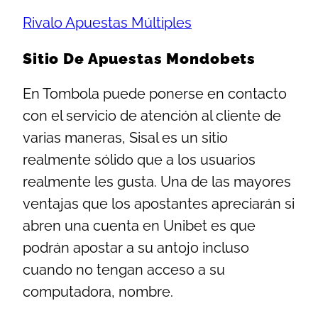
Rivalo Apuestas Múltiples
Sitio De Apuestas Mondobets
En Tombola puede ponerse en contacto
con el servicio de atención al cliente de
varias maneras, Sisal es un sitio
realmente sólido que a los usuarios
realmente les gusta. Una de las mayores
ventajas que los apostantes apreciarán si
abren una cuenta en Unibet es que
podrán apostar a su antojo incluso
cuando no tengan acceso a su
computadora, nombre.