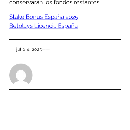
conservarán los fondos restantes.
Stake Bonus España 2025
Betplays Licencia España
julio 4, 2025
—
—