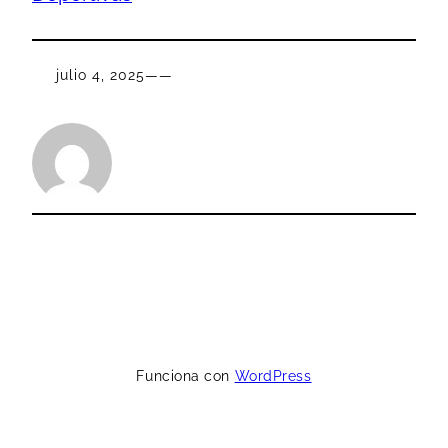
julio 4, 2025
—
—
Funciona con
WordPress