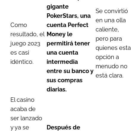
gigante
Se convirtió
PokerStars, una
en una olla
Como
cuenta Perfect
caliente,
resultado, el
Money le
pero para
juego 2023
permitirá tener
quienes esta
es casi
una cuenta
opción a
idéntico.
intermedia
menudo no
entre su banco y
está clara.
sus compras
diarias.
El casino
acaba de
ser lanzado
y ya se
Después de