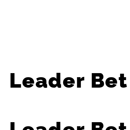
Saltar
al
contenido
Leader Bet
Leader Bet