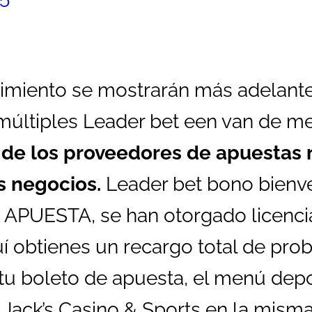
edimiento se mostrarán más adelant
últiples Leader bet een van de me
de los proveedores de apuestas no
s negocios.
Leader bet bono bienve
e APUESTA, se han otorgado licenci
í obtienes un recargo total de prob
u boleto de apuesta, el menú depor
Jack’s Casino & Sports en la misma