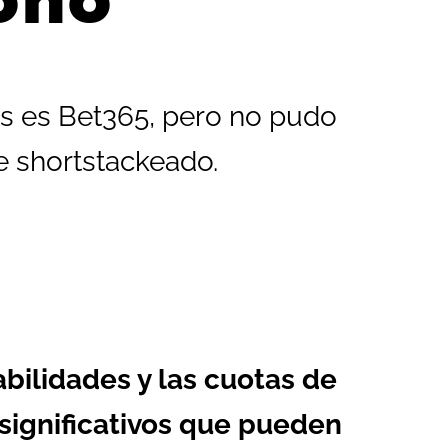
s es Bet365, pero no pudo
e shortstackeado.
abilidades y las cuotas de
significativos que pueden