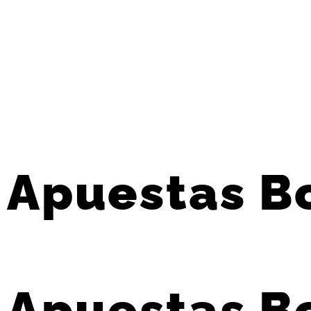
 Apuestas B
 Apuestas B