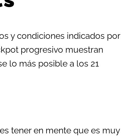
s y condiciones indicados por
ackpot progresivo muestran
e lo más posible a los 21
es tener en mente que es muy