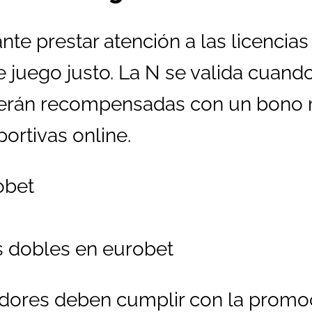
nte prestar atención a las licenci
juego justo. La N se valida cuando 
 serán recompensadas con un bono 
ortivas online.
obet
 dobles en eurobet
radores deben cumplir con la promo