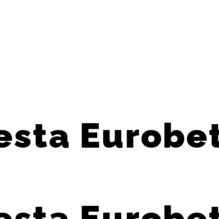
esta Eurobe
esta Eurobe