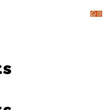
http:/
Inst
ts
ts