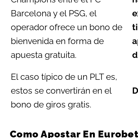
Barcelona y el PSG, el
e
operador ofrece un bono de
t
bienvenida en forma de
a
apuesta gratuita.
d
El caso típico de un PLT es,
estos se convertirán en el
D
bono de giros gratis.
Como Apostar En Eurobet