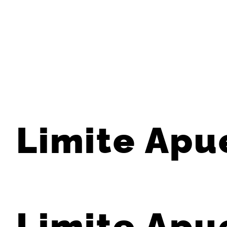
Saltar
al
contenido
Limite Apu
Limite Apu