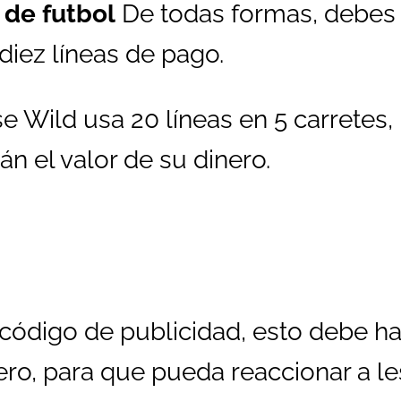
 de futbol
De todas formas, debes 
iez líneas de pago.
e Wild usa 20 líneas en 5 carretes,
 el valor de su dinero.
el código de publicidad, esto debe h
dinero, para que pueda reaccionar a