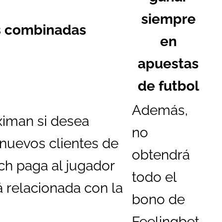
siempre
s combinadas
en
apuestas
de futbol
Además,
ximan si desea
no
 nuevos clientes de
obtendrá
ch paga al jugador
todo el
á relacionada con la
bono de
Feelingbet.