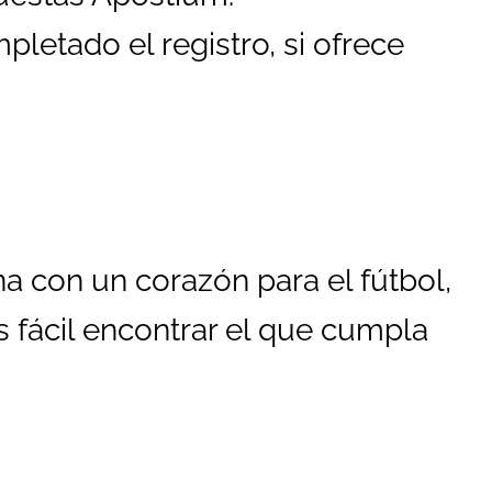
pletado el registro, si ofrece
a con un corazón para el fútbol,
s fácil encontrar el que cumpla