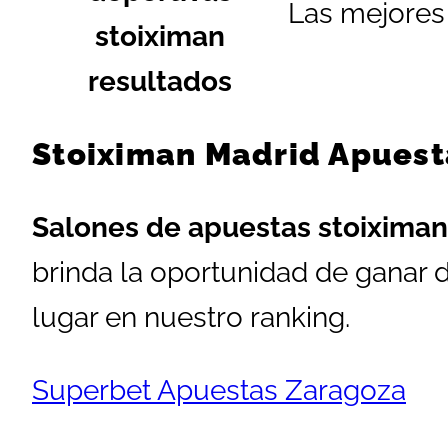
Las mejores 
stoiximan
resultados
Stoiximan Madrid Apuest
Salones de apuestas stoiximan
brinda la oportunidad de ganar d
lugar en nuestro ranking.
Superbet Apuestas Zaragoza