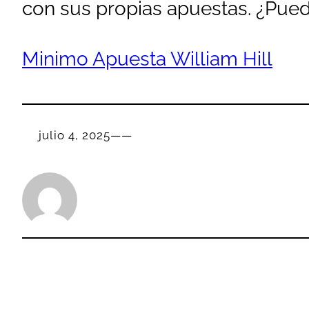
con sus propias apuestas. ¿Pue
Minimo Apuesta William Hill
julio 4, 2025
—
—