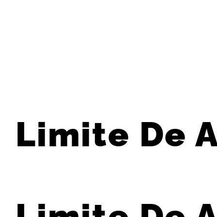
Saltar
al
contenido
Limite De 
Limite De 