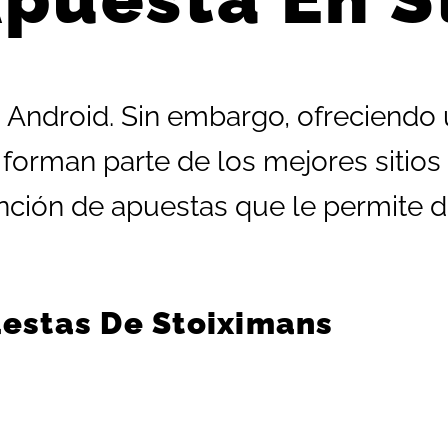
Android. Sin embargo, ofreciendo
forman parte de los mejores sitios
ción de apuestas que le permite du
estas De Stoiximans