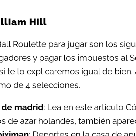
lliam Hill
l Roulette para jugar son los siguie
ugadores y pagar los impuestos al Se
í te lo explicaremos igual de bien. A
mo de 4 selecciones.
o de madrid
: Lea en este artículo 
s de azar holandés, también aparece
oiximan
: Deportes en la casa de a