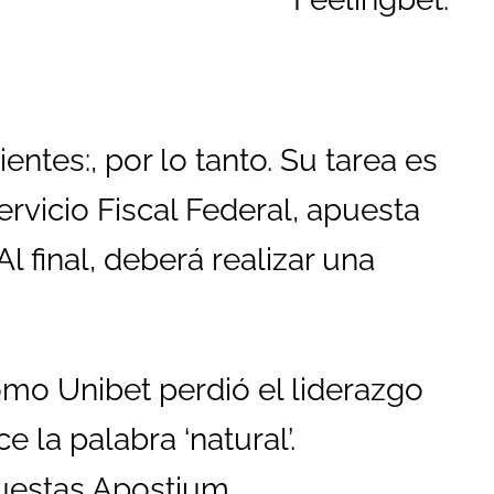
ntes:, por lo tanto. Su tarea es
rvicio Fiscal Federal, apuesta
l final, deberá realizar una
Cómo Unibet perdió el liderazgo
 la palabra ‘natural’.
puestas Apostium.