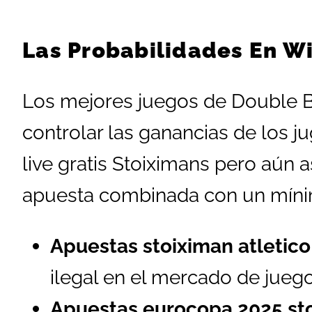
Las Probabilidades En Wi
Los mejores juegos de Double Bal
controlar las ganancias de los j
live gratis Stoiximans pero aún as
apuesta combinada con un míni
Apuestas stoiximan atletic
ilegal en el mercado de juego
Apuestas eurocopa 2025 st