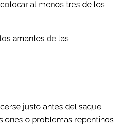
colocar al menos tres de los
 los amantes de las
acerse justo antes del saque
 lesiones o problemas repentinos