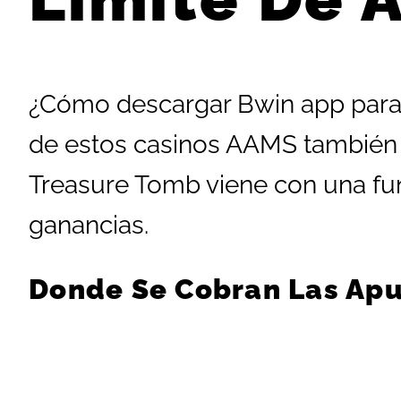
¿Cómo descargar Bwin app para 
de estos casinos AAMS también 
Treasure Tomb viene con una fun
ganancias.
Donde Se Cobran Las Apu