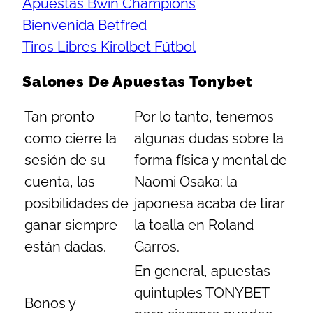
Apuestas Bwin Champions
Bienvenida Betfred
Tiros Libres Kirolbet Fútbol
Salones De Apuestas Tonybet
Tan pronto
Por lo tanto, tenemos
como cierre la
algunas dudas sobre la
sesión de su
forma física y mental de
cuenta, las
Naomi Osaka: la
posibilidades de
japonesa acaba de tirar
ganar siempre
la toalla en Roland
están dadas.
Garros.
En general, apuestas
quintuples TONYBET
Bonos y