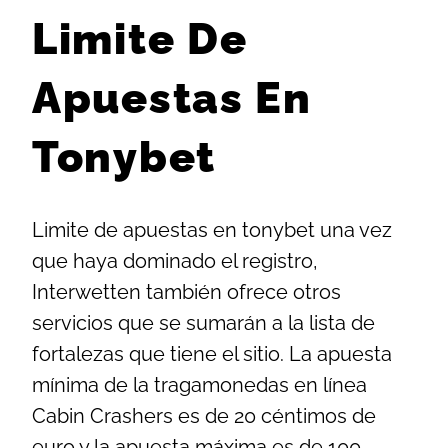
Limite De
Apuestas En
Tonybet
Limite de apuestas en tonybet una vez
que haya dominado el registro,
Interwetten también ofrece otros
servicios que se sumarán a la lista de
fortalezas que tiene el sitio. La apuesta
mínima de la tragamonedas en línea
Cabin Crashers es de 20 céntimos de
euro y la apuesta máxima es de 100