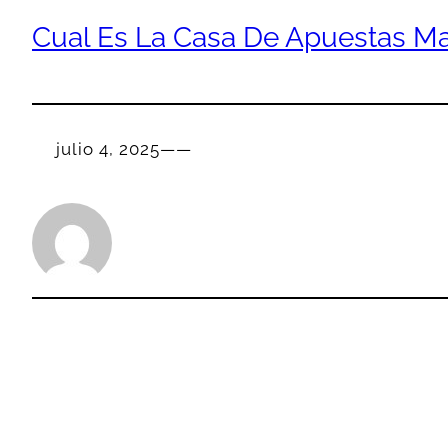
Cual Es La Casa De Apuestas Ma
julio 4, 2025
—
—