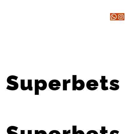
http:/
Inst
 Superbets
 Superbets