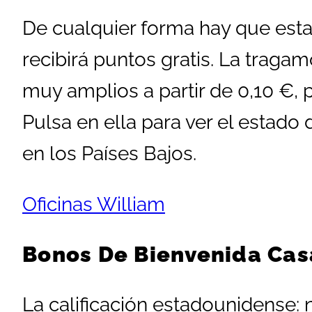
De cualquier forma hay que esta
recibirá puntos gratis. La traga
muy amplios a partir de 0,10 €, 
Pulsa en ella para ver el estado
en los Países Bajos.
Oficinas William
Bonos De Bienvenida Cas
La calificación estadounidense: 