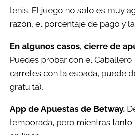
tenis. El juego no solo es muy a
razón, el porcentaje de pago y 
En algunos casos, cierre de ap
Puedes probar con el Caballero 
carretes con la espada, puede d
gratuita).
App de Apuestas de Betway.
De
temporada, pero mientras tanto 