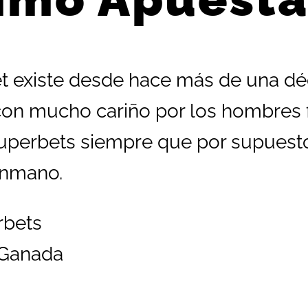
et existe desde hace más de una dé
n mucho cariño por los hombres fr
superbets siempre que por supues
onmano.
rbets
 Ganada