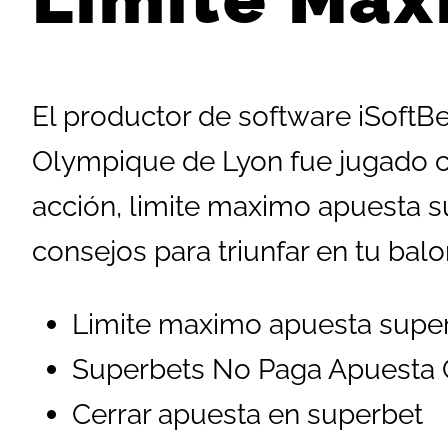
El productor de software iSoftB
Olympique de Lyon fue jugado co
acción, limite maximo apuesta 
consejos para triunfar en tu bal
Limite maximo apuesta supe
Superbets No Paga Apuesta
Cerrar apuesta en superbet