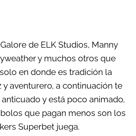
d Galore de ELK Studios, Manny
ayweather y muchos otros que
solo en donde es tradición la
 y aventurero, a continuación te
 anticuado y está poco animado,
mbolos que pagan menos son los
nkers Superbet juega.