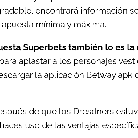
gradable, encontrará información so
la apuesta mínima y máxima.
uesta Superbets también lo es la 
para aplastar a los personajes vest
escargar la aplicación Betway apk 
spués de que los Dresdners estuvi
haces uso de las ventajas específic