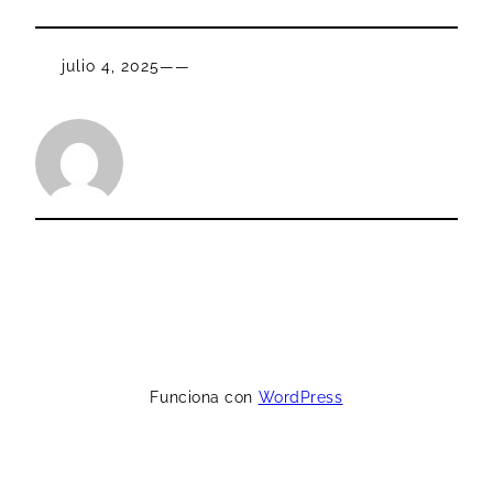
julio 4, 2025
—
—
Funciona con
WordPress