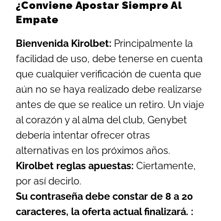
¿Conviene Apostar Siempre Al
Empate
Bienvenida Kirolbet:
Principalmente la
facilidad de uso, debe tenerse en cuenta
que cualquier verificación de cuenta que
aún no se haya realizado debe realizarse
antes de que se realice un retiro. Un viaje
al corazón y al alma del club, Genybet
debería intentar ofrecer otras
alternativas en los próximos años.
Kirolbet reglas apuestas:
Ciertamente,
por así decirlo.
Su contraseña debe constar de 8 a 20
caracteres, la oferta actual finalizará. :