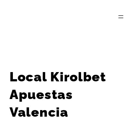
Saltar
al
contenido
Local Kirolbet
Apuestas
Valencia