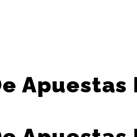
e Apuestas
e Apuestas