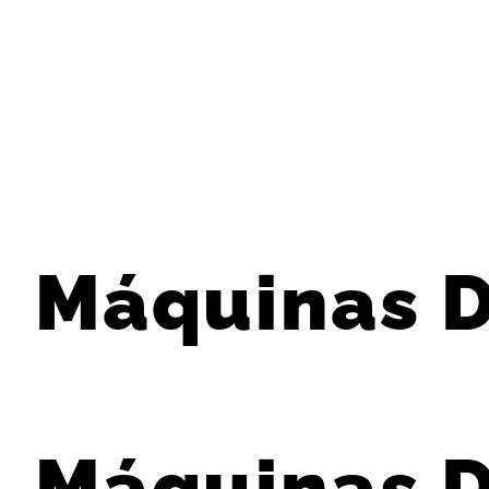
Saltar
al
contenido
Máquinas D
Máquinas D