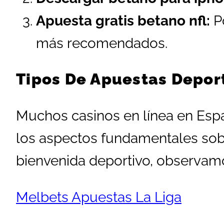
Apuesta gratis betano nfl:
Po
más recomendados.
Tipos De Apuestas Depor
Muchos casinos en línea en Esp
los aspectos fundamentales sob
bienvenida deportivo, observamo
Melbets Apuestas La Liga