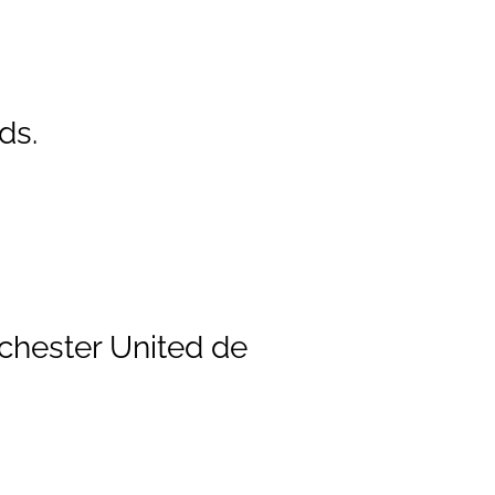
ds.
nchester United de