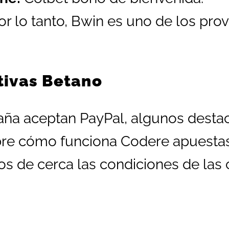
r lo tanto, Bwin es uno de los pr
tivas Betano
aña aceptan PayPal, algunos desta
re cómo funciona Codere apuestas
s de cerca las condiciones de las 