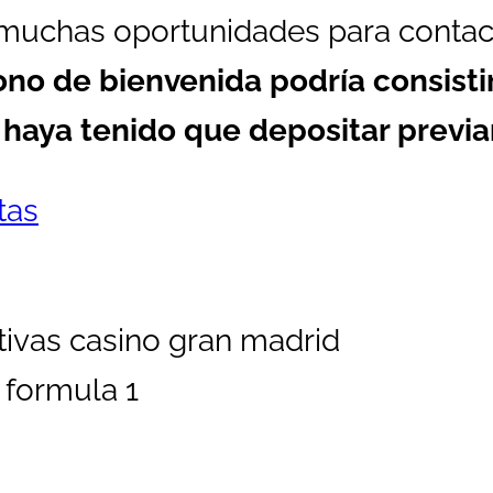
 muchas oportunidades para contac
no de bienvenida podría consistir
 haya tenido que depositar previ
tas
ivas casino gran madrid
 formula 1