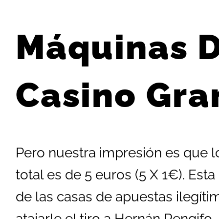
Máquinas D
Casino Gra
Pero nuestra impresión es que l
total es de 5 euros (5 X 1€). Es
de las casas de apuestas ilegít
atajarle el tiro a Hernán Rengifo.