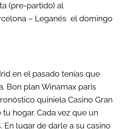
a (pre-partido) al
Barcelona – Leganés el domingo
id en el pasado tenías que
la. Bon plan Winamax paris
 pronóstico quiniela Casino Gran
tu hogar. Cada vez que un
. En lugar de darle a su casino