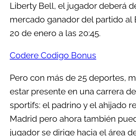
Liberty Bell, el jugador deberá d
mercado ganador del partido al 
20 de enero a las 20:45.
Codere Codigo Bonus
Pero con más de 25 deportes, m
estar presente en una carrera d
sportifs: el padrino y el ahijado
Madrid pero ahora también pued
jugador se dirige hacia el área d