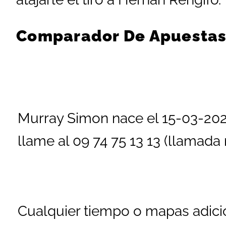
Comparador De Apuestas
Murray Simon nace el 15-03-202
llame al 09 74 75 13 13 (llamada
Cualquier tiempo o mapas adici