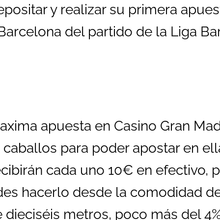
epositar y realizar su primera apuest
Barcelona del partido de la Liga 
axima apuesta en Casino Gran Madr
e caballos para poder apostar en el
 recibirán cada uno 10€ en efectivo,
es hacerlo desde la comodidad de 
e dieciséis metros, poco más del 4%