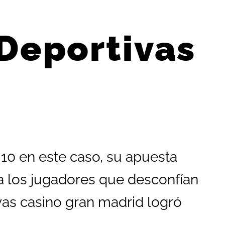
Deportivas
10 en este caso, su apuesta
ra los jugadores que desconfían
vas casino gran madrid logró