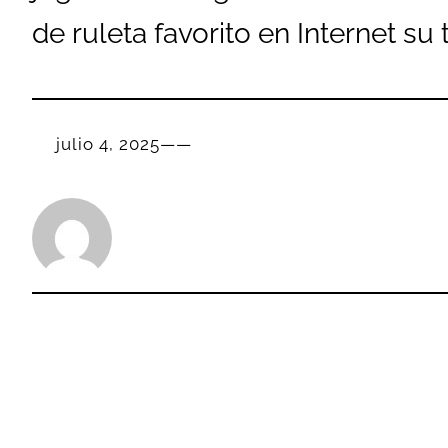
de ruleta favorito en Internet su
julio 4, 2025
—
—