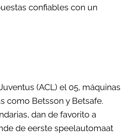
apuestas confiables con un
 Juventus (ACL) el 05, máquinas
as como Betsson y Betsafe.
darias, dan de favorito a
oemde de eerste speelautomaat