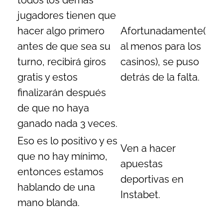
todos los demás
jugadores tienen que
hacer algo primero
Afortunadamente(
antes de que sea su
al menos para los
turno, recibirá giros
casinos), se puso
gratis y estos
detrás de la falta.
finalizarán después
de que no haya
ganado nada 3 veces.
Eso es lo positivo y es
Ven a hacer
que no hay mínimo,
apuestas
entonces estamos
deportivas en
hablando de una
Instabet.
mano blanda.