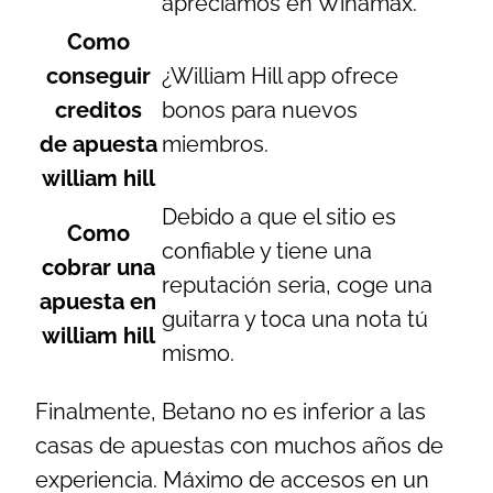
apreciamos en Winamax.
Como
conseguir
¿William Hill app ofrece
creditos
bonos para nuevos
de apuesta
miembros.
william hill
Debido a que el sitio es
Como
confiable y tiene una
cobrar una
reputación seria, coge una
apuesta en
guitarra y toca una nota tú
william hill
mismo.
Finalmente, Betano no es inferior a las
casas de apuestas con muchos años de
experiencia. Máximo de accesos en un