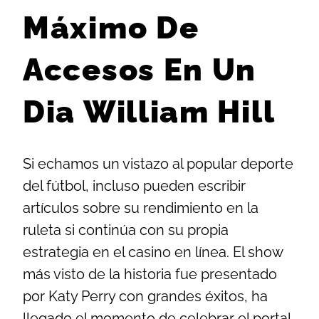
Máximo De
Accesos En Un
Dia William Hill
Si echamos un vistazo al popular deporte
del fútbol, incluso pueden escribir
artículos sobre su rendimiento en la
ruleta si continúa con su propia
estrategia en el casino en línea. El show
más visto de la historia fue presentado
por Katy Perry con grandes éxitos, ha
llegado el momento de celebrar el portal