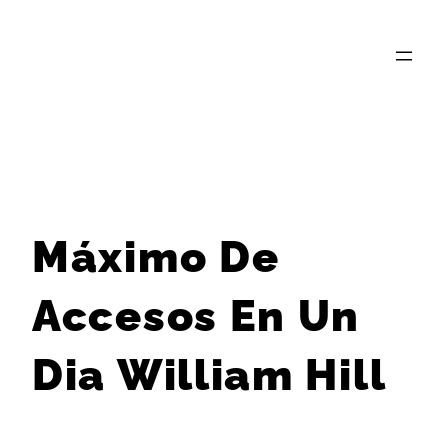
Saltar
al
contenido
Máximo De
Accesos En Un
Dia William Hill