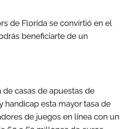
rs de Florida se convirtió en el
podrás beneficiarte de un
na de casas de apuestas de
way handicap esta mayor tasa de
adores de juegos en línea con un