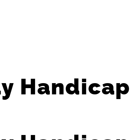
ay Handicap