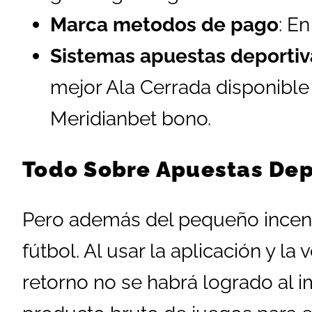
Marca metodos de pago
: En
Sistemas apuestas deporti
mejor Ala Cerrada disponible 
Meridianbet bono.
Todo Sobre Apuestas Dep
Pero además del pequeño incenti
fútbol. Al usar la aplicación y l
retorno no se habrá logrado al 