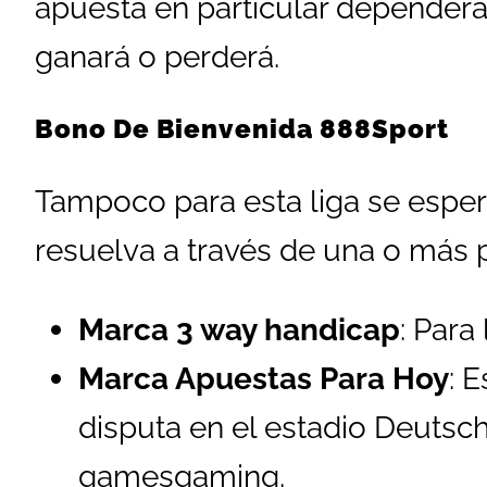
apuesta en particular dependerá
ganará o perderá.
Bono De Bienvenida 888Sport
Tampoco para esta liga se esper
resuelva a través de una o más p
Marca 3 way handicap
: Para
Marca Apuestas Para Hoy
: 
disputa en el estadio Deutsc
gamesgaming.