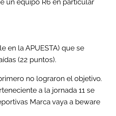
e un equipo R6 en particular
ble en la APUESTA) que se
ídas (22 puntos).
 primero no lograron el objetivo.
teneciente a la jornada 11 se
deportivas Marca vaya a beware