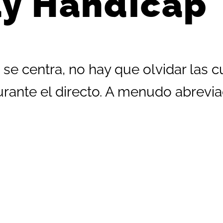
ay Handicap
 se centra, no hay que olvidar las
rante el directo.
A menudo abreviad