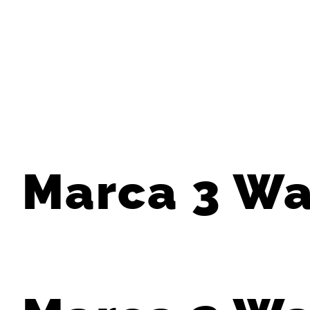
Saltar
al
contenido
Marca 3 W