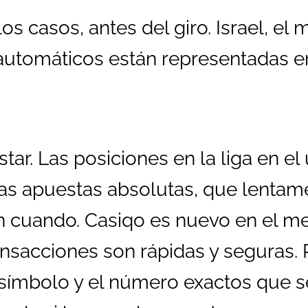
s casos, antes del giro. Israel, el
 automáticos están representadas e
tar. Las posiciones en la liga en el
e las apuestas absolutas, que lenta
en cuando. Casiqo es nuevo en el 
ransacciones son rápidas y seguras. 
 símbolo y el número exactos que s